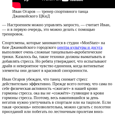
Иван Огаров — тренер спортивного танца
Джанкойского ЦКиД
— Настроением можно управлять запросто, — считает Иван,
— и в первую очередь, это можно делать с помощью
тренировок.
Спортсмены, которые занимаются в студии «MonStarz» на
базе Джанкойского городского
центра культуры и досуга
выполняют очень сложные танцевально-акробатические
трюки. Казалось бы, такие техники должны выматывать и
добавлять стресса. Но ребята утверждают, что испытывают
драйв и невероятное чувство единения, когда витиеватые
элементы они делают в красивой синхронности.
Иван Огаров убежден, что танец снимает стресс
действительно эффективно. Прежде всего потому, что сама по
себе физическая активность «сжигает» в нашей крови
гормоны стресса. ока вы не «сожжёте» гуляющие в крови
гормоны стресса. Поэтому, весь накопившийся за день
негатив нужно улетучивать в спортзале или на тацполе. Если
такая «роскошь» непозволительна, можно сделать с полсотни
приседаний или побегать по лестничным пролетам вниз-