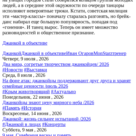
людей, а в середине этой окружности по очереди танцоры
исполняют невероятные трюки. Кстати, советская милиция
эти «мастер-классы» поначалу старалась разгонять, но брейк-
данс набирал еще большую популярность, попадая под
«гонения». И танец вырос. Теперь он имеет множество
разновидностей и общественное признание.
Джанкой в объективе
Джанкой
Джанкой в объективе
Иван Огаров
МоnStarz
тренер
Четверг, 9 июля , 2026
Два мира, согретые творчеством джанкойцев/ 2026
#Новости
#Выставки
Среда, 8 июля , 2026
На фоне атак: джанкойцы поддерживают друг друга и хранят
семейные ценности /июль 2026
#Крым животворящий
#Актуально
Понедельник, 22 июня , 2026
Джанкойцы знают цену мирного неба /2026
#Память
#История
Воскресенье, 14 июня , 2026
Джанкой: жизнь сильнее испытаний /2026
#Джанкой в лицах
#Концерты
Суббота, 9 мая , 2026
9 мая. Симфония весны и память