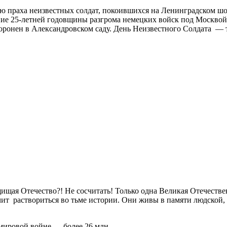
 праха неизвестных солдат, покоившихся на Ленинградском шос
ание 25-летней годовщины разгрома немецких войск под Москвой
ронен в Александровском саду. День Неизвестного Солдата — та
ищая Отечество?! Не сосчитать! Только одна Великая Отечестве
ачит раствориться во тьме истории. Они живы в памяти людской, 
мировой войне — более 26 млн.