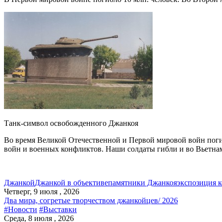
Танк-символ освобожденного Джанкоя
Во время Великой Отечественной и Первой мировой войн поги
войн и военных конфликтов. Наши солдаты гибли и во Вьетна
Джанкой
Джанкой в объективе
памятники Джанкоя
экспозиция к
Четверг, 9 июля , 2026
Два мира, согретые творчеством джанкойцев/ 2026
#Новости
#Выставки
Среда, 8 июля , 2026