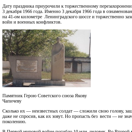
Дату праздника приурочили к торжественному перезахоронению
3 декабря 1966 года. Именно 3 декабря 1966 года в ознаменов
на 41-ом километре Ленинградского шоссе и торжественно захо
войн и военных конфликтов.
Памятник Герою Советского союза Якову
Чапичеву
Сколько их — неизвестных солдат — сложили свою голову, защ
даже не спросив, как их зовут. Но пропасть без вести — не зн
поколению.
В Первой мировой войне погибло 10 млн. человек. Во Второй 