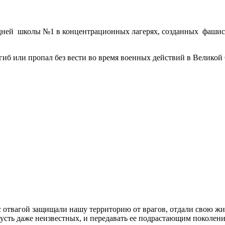
едней школы №1 в концентрационных лагерях, созданных фашис
погиб или пропал без вести во время военных действий в Велико
 отвагой защищали нашу территорию от врагов, отдали свою жизн
пусть даже неизвестных, и передавать ее подрастающим поколени