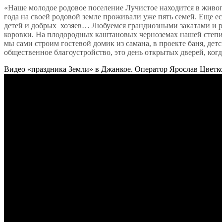
«Наше молодое родовое поселение Лучистое находится в живо
года на своей родовой земле проживали уже пять семей. Еще е
детей и добрых
хозяев… Любуемся грандиозными закатами и ра
коровки. На плодородных каштановых черноземах нашей степи м
мы сами строим гостевой домик из самана, в проекте баня, де
общественное благоустройство, это день открытых дверей, ког
Видео «праздника Земли» в Джанкое. Оператор Ярослав Цветк