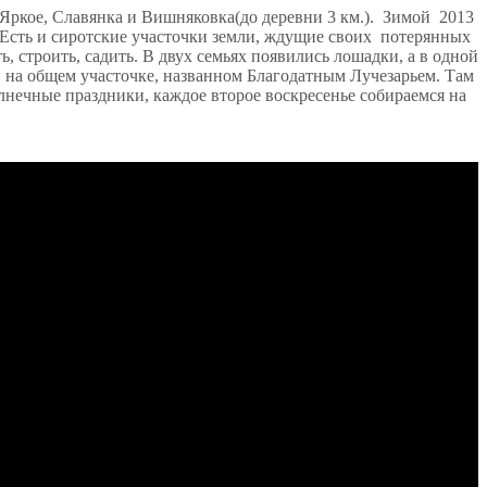
Яркое, Славянка и Вишняковка(до деревни 3 км.).
Зимой
2013
 Есть и сиротские участочки земли, ждущие своих
потерянных
 строить, садить. В двух семьях появились лошадки, а в одной
и на общем участочке, названном Благодатным Лучезарьем. Там
олнечные праздники, каждое второе воскресенье собираемся на