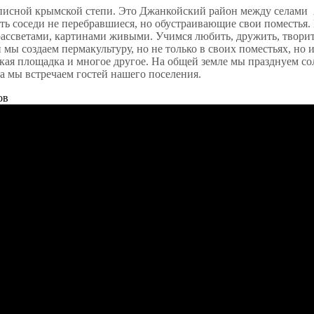
писной крымской степи. Это Джанкойский район между селами
сть соседи не перебравшиеся, но обустраивающие свои поместья.
ссветами, картинами живыми. Учимся любить, дружить, творить,
ы создаем пермакультуру, но не только в своих поместьях, но 
тская площадка и многое другое. На общей земле мы празднуем с
да мы встречаем гостей нашего поселения.
ов