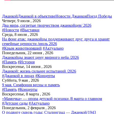
Джанкой
Джанкой в объективе
Новости Джанкоя
Поезд Победы
Четверг, 9 июля , 2026
Два мира, согретые творчеством джанкойцев/ 2026
#Новости
#Выставки
Среда, 8 июля , 2026
На фоне атак: джанкойцы поддерживают друг друга и хранят
семейные ценности /июль 2026
#Крым животворящий
#Актуально
Понедельник, 22 июня , 2026
Джанкойцы знают цену мирного неба /2026
#Память
#История
Воскресенье, 14 июня , 2026
Джанкой: жизнь сильнее испытаний /2026
#Джанкой в лицах
#Концерты
Суббота, 9 мая , 2026
9 мая. Симфония весны и память
#Память
#Концерты
Воскресенье, 8 марта , 2026
«Мамочка» — опора детской психики /8 марта о главном
#Детские сады
#Актуально
Понедельник, 2 февраля , 2026
О подвиге сквозь годы: Сталинград — Джанкой/1943