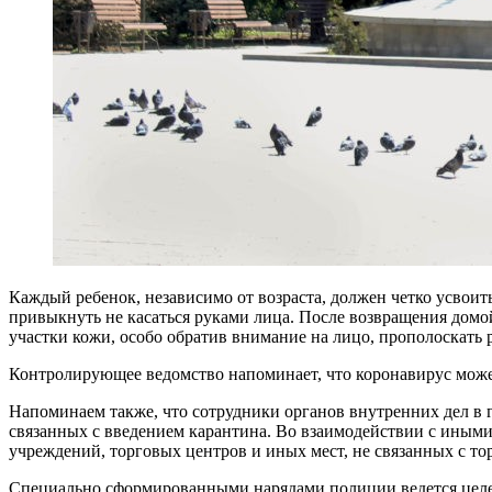
Каждый ребенок, независимо от возраста, должен четко усвои
привыкнуть не касаться руками лица. После возвращения домо
участки кожи, особо обратив внимание на лицо, прополоскать 
Контролирующее ведомство напоминает, что коронавирус может
Напоминаем также, что сотрудники органов внутренних дел в
связанных с введением карантина. Во взаимодействии с иным
учреждений, торговых центров и иных мест, не связанных с т
Специально сформированными нарядами полиции ведется целен