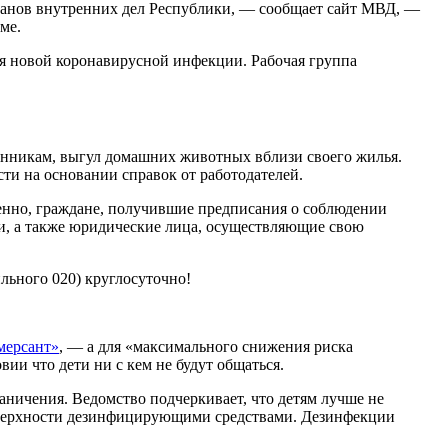
ганов внутренних дел Республики, — сообщает сайт МВД, —
ме.
я новой коронавирусной инфекции. Рабочая группа
енникам, выгул домашних животных вблизи своего жилья.
ти на основании справок от работодателей.
нно, граждане, получившие предписания о соблюдении
и, а также юридические лица, осуществляющие свою
льного 020) круглосуточно!
мерсант»
, — а для «максимального снижения риска
ии что дети ни с кем не будут общаться.
раничения. Ведомство подчеркивает, что детям лучше не
поверхности дезинфицирующими средствами. Дезинфекции