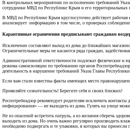
В контрольных мероприятиях по исполнению требований Указ
сотрудники МВД по Республике Крым и его территориальных п
В МВД по Республике Крым круглосуточно действует рабочая 
анализирует информацию в том числе, о проверках соблюден
Карантинные ограничения предписывают гражданам воздер
Исключение составляют выход из дома до ближайших магазино
Ограничительные меры не касаются ряда граждан, задействова
Административной ответственности подлежат физические и ю
режима самоизоляции по требованию органов Роспотребнадзор
деятельность в нарушение требований Указа Главы Республик
Если вам стали известны факты имеющих место правонарушени
Проявляйте сознательность! Берегите себя и своих близких!
Роспотребнадзор рекомендует родителям исключить контакты 
инфицирования» — не выходить из дома. Гулять на улице можно
Не из опасений встретить патруль, а из желания сберечь здоро
выходить из дома. Но очень важно регулярно производить вл
необходимо подвергать и те упаковки, в которых вы принесли