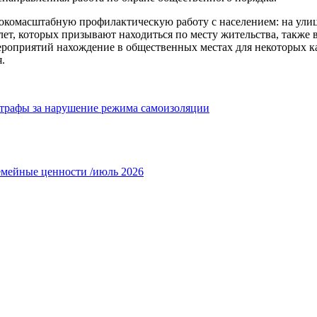
рокомасштабную профилактическую работу с населением: на ули
, которых призывают находиться по месту жительства, также в
роприятий нахождение в общественных местах для некоторых к
.
трафы за нарушение режима самоизоляции
емейные ценности /июль 2026