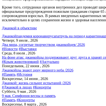
Кроме того, сотрудники органов внутренних дел проводят ши
официальные предупреждения пожилым гражданам старше 65 лет
сопровождения взрослых. В рамках введенных карантинных ме
исключительно в целях сохранения жизни и здоровья населения
Джанкой в объективе
Джанкой
пандемия коронавируса
патруль на период карантина
ш
Четверг, 9 июля , 2026
Два мира, согретые творчеством джанкойцев/ 2026
#Новости
#Выставки
Среда, 8 июля , 2026
На фоне атак: джанкойцы поддерживают друг друга и хранят с
#Крым животворящий
#Актуально
Понедельник, 22 июня , 2026
Джанкойцы знают цену мирного неба /2026
#Память
#История
Воскресенье, 14 июня , 2026
Джанкой: жизнь сильнее испытаний /2026
#Джанкой в лицах
#Концерты
Суббота, 9 мая , 2026
9 мая. Симфония весны и память
#Память
#Концерты
Воскресенье, 8 марта , 2026