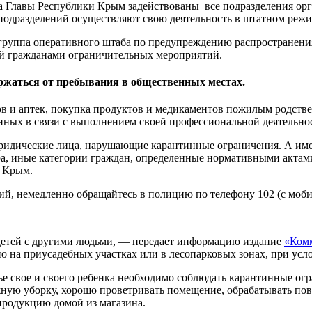
а Главы Республики Крым задействованы все подразделения ор
одразделений осуществляют свою деятельность в штатном режи
группа оперативного штаба по предупреждению распространени
ий гражданами ограничительных мероприятий.
жаться от пребывания в общественных местах.
в и аптек, покупка продуктов и медикаментов пожилым родств
нных в связи с выполнением своей профессиональной деятельнос
ридические лица, нарушающие карантинные ограничения. А име
а, иные категории граждан, определенные нормативными актам
и Крым.
й, немедленно обращайтесь в полицию по телефону 102 (с моби
детей с другими людьми, — передает информацию издание
«Ком
 на приусадебных участках или в лесопарковых зонах, при услов
вье свое и своего ребенка необходимо соблюдать карантинные ог
ажную уборку, хорошо проветривать помещение, обрабатывать 
 продукцию домой из магазина.