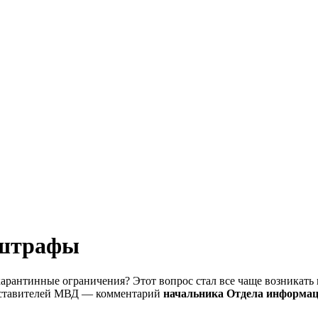
 штрафы
ы карантинные ограничения? Этот вопрос стал все чаще возника
редставителей МВД — комментарий
начальника Отдела информац