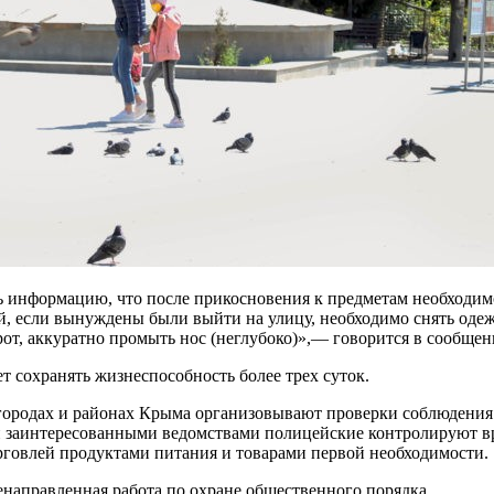
ть информацию, что после прикосновения к предметам необходи
й, если вынуждены были выйти на улицу, необходимо снять оде
рот, аккуратно промыть нос (неглубоко)»,— говорится в сообщен
 сохранять жизнеспособность более трех суток.
 городах и районах Крыма организовывают проверки соблюдени
и заинтересованными ведомствами полицейские контролируют в
орговлей продуктами питания и товарами первой необходимости.
аправленная работа по охране общественного порядка.