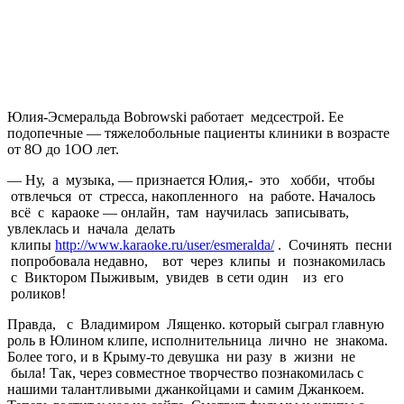
Юлия-Эсмеральда Bobrowski работает медсестрой. Ее
подопечные — тяжелобольные пациенты клиники в возрасте
от 8О до 1ОО лет.
— Ну, а музыка, — признается Юлия,- это хобби, чтобы
отвлечься от стресса, накопленного на работе. Началось
всё с караоке — онлайн, там научилась записывать,
увлеклась и начала делать
клипы
http://www.karaoke.ru/user/esmeralda/
. Сочинять песни
попробовала недавно, вот через клипы и познакомилась
с Виктором Пыживым, увидев в сети один из его
роликов!
Правда, с Владимиром Лященко. который сыграл главную
роль в Юлином клипе, исполнительница лично не знакома.
Более того, и в Крыму-то девушка ни разу в жизни не
была! Так, через совместное творчество познакомилась с
нашими талантливыми джанкойцами и самим Джанкоем.