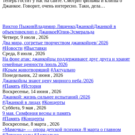
Теперь гостит у нас на сайте. Смотрит фильмы и клипы о
Джанкое. Говорит, очень интересно. Таки, дела…
Виктор Пыжив
Владимир Лященко
Джанкой
Джанкой в
объективе
клип о Джанкое
Юлия-Эсмеральда
Четверг, 9 июля , 2026
Два мира, согретые творчеством джанкойцев/ 2026
#Новости
#Выставки
Среда, 8 июля , 2026
На фоне атак: джанкойцы поддерживают друг друга и хранят
семейные ценности /июль 2026
#Крым животворящий
#Актуально
Понедельник, 22 июня , 2026
Джанкойцы знают цену мирного неба /2026
#Память
#История
Воскресенье, 14 июня , 2026
Джанкой: жизнь сильнее испытаний /2026
#Джанкой в лицах
#Концерты
Суббота, 9 мая , 2026
9 мая. Симфония весны и память
#Память
#Концерты
Воскресенье, 8 марта , 2026
«Мамочка» — опора детской психики /8 марта о главном
#Детские сады
#Актуально