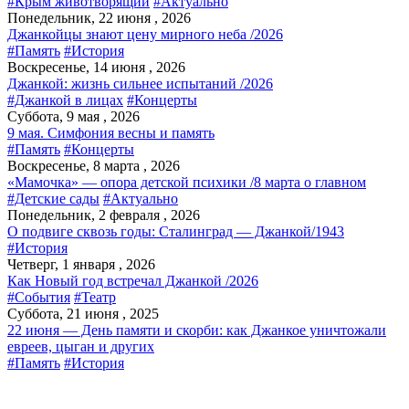
#Крым животворящий
#Актуально
Понедельник, 22 июня , 2026
Джанкойцы знают цену мирного неба /2026
#Память
#История
Воскресенье, 14 июня , 2026
Джанкой: жизнь сильнее испытаний /2026
#Джанкой в лицах
#Концерты
Суббота, 9 мая , 2026
9 мая. Симфония весны и память
#Память
#Концерты
Воскресенье, 8 марта , 2026
«Мамочка» — опора детской психики /8 марта о главном
#Детские сады
#Актуально
Понедельник, 2 февраля , 2026
О подвиге сквозь годы: Сталинград — Джанкой/1943
#История
Четверг, 1 января , 2026
Как Новый год встречал Джанкой /2026
#События
#Театр
Суббота, 21 июня , 2025
22 июня — День памяти и скорби: как Джанкое уничтожали
евреев, цыган и других
#Память
#История