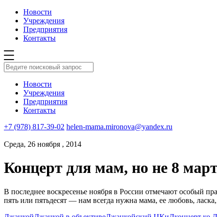
Новости
Учреждения
Предприятия
Контакты
Новости
Учреждения
Предприятия
Контакты
+7 (978) 817-39-02
helen-mama.mironova@yandex.ru
Среда, 26 ноября , 2014
Концерт для мам, но не 8 март
В последнее воскресенье ноября в России отмечают особый пр
пять или пятьдесят — нам всегда нужна мама, ее любовь, ласка
Джанкой
Джанкой в объективе
Джанкойский ЦКиД
концерт ко 