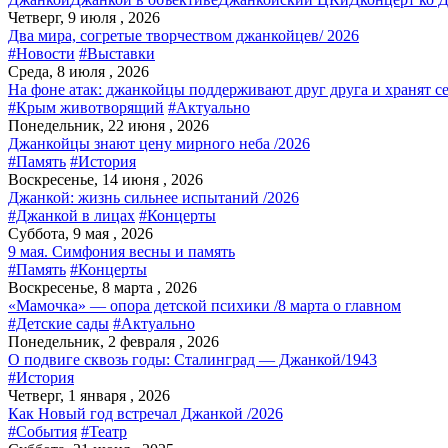
Четверг, 9 июля , 2026
Два мира, согретые творчеством джанкойцев/ 2026
#Новости
#Выставки
Среда, 8 июля , 2026
На фоне атак: джанкойцы поддерживают друг друга и хранят с
#Крым животворящий
#Актуально
Понедельник, 22 июня , 2026
Джанкойцы знают цену мирного неба /2026
#Память
#История
Воскресенье, 14 июня , 2026
Джанкой: жизнь сильнее испытаний /2026
#Джанкой в лицах
#Концерты
Суббота, 9 мая , 2026
9 мая. Симфония весны и память
#Память
#Концерты
Воскресенье, 8 марта , 2026
«Мамочка» — опора детской психики /8 марта о главном
#Детские сады
#Актуально
Понедельник, 2 февраля , 2026
О подвиге сквозь годы: Сталинград — Джанкой/1943
#История
Четверг, 1 января , 2026
Как Новый год встречал Джанкой /2026
#События
#Театр