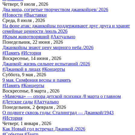
Четверг, 9 июля , 2026
Два мира, согретые творчеством джанкойцев/ 2026
#Новости
#Выставки
Среда, 8 июля , 2026
На фоне атак: джанкойцы поддерживают друг друга и хранят
семейные ценности /июль 2026
#Крым животворящий
#Актуально
Понедельник, 22 июня , 2026
Джанкойцы знают цену мирного неба /2026
#Память
#История
Воскресенье, 14 июня , 2026
Джанкой: жизнь сильнее испытаний /2026
#Джанкой в лицах
#Концерты
Суббота, 9 мая , 2026
9 мая. Симфония весны и память
#Память
#Концерты
Воскресенье, 8 марта , 2026
«Мамочка» — опора детской психики /8 марта о главном
#Детские сады
#Актуально
Понедельник, 2 февраля , 2026
О подвиге сквозь годы: Сталинград — Джанкой/1943
#История
Четверг, 1 января , 2026
Как Новый год встречал Джанкой /2026
#События
#Театр