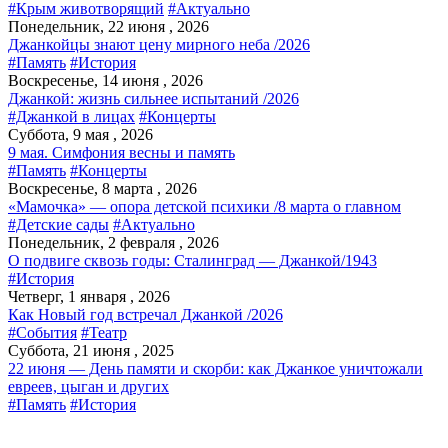
#Крым животворящий
#Актуально
Понедельник, 22 июня , 2026
Джанкойцы знают цену мирного неба /2026
#Память
#История
Воскресенье, 14 июня , 2026
Джанкой: жизнь сильнее испытаний /2026
#Джанкой в лицах
#Концерты
Суббота, 9 мая , 2026
9 мая. Симфония весны и память
#Память
#Концерты
Воскресенье, 8 марта , 2026
«Мамочка» — опора детской психики /8 марта о главном
#Детские сады
#Актуально
Понедельник, 2 февраля , 2026
О подвиге сквозь годы: Сталинград — Джанкой/1943
#История
Четверг, 1 января , 2026
Как Новый год встречал Джанкой /2026
#События
#Театр
Суббота, 21 июня , 2025
22 июня — День памяти и скорби: как Джанкое уничтожали
евреев, цыган и других
#Память
#История