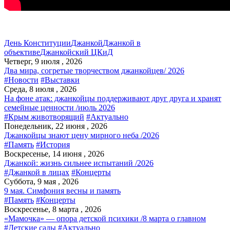
День Конституции
Джанкой
Джанкой в
объективе
Джанкойский ЦКиД
Четверг, 9 июля , 2026
Два мира, согретые творчеством джанкойцев/ 2026
#Новости
#Выставки
Среда, 8 июля , 2026
На фоне атак: джанкойцы поддерживают друг друга и хранят
семейные ценности /июль 2026
#Крым животворящий
#Актуально
Понедельник, 22 июня , 2026
Джанкойцы знают цену мирного неба /2026
#Память
#История
Воскресенье, 14 июня , 2026
Джанкой: жизнь сильнее испытаний /2026
#Джанкой в лицах
#Концерты
Суббота, 9 мая , 2026
9 мая. Симфония весны и память
#Память
#Концерты
Воскресенье, 8 марта , 2026
«Мамочка» — опора детской психики /8 марта о главном
#Детские сады
#Актуально