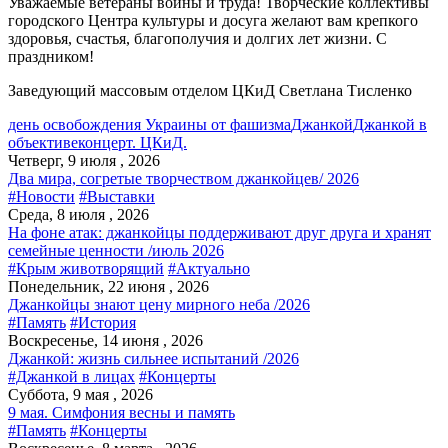
Уважаемые ветераны войны и труда! Творческие коллективы
городского Центра культуры и досуга желают вам крепкого
здоровья, счастья, благополучия и долгих лет жизни. С
праздником!
Заведующий массовым отделом ЦКиД Светлана Тисленко
день освобождения Украины от фашизма
Джанкой
Джанкой в
объективе
концерт. ЦКиД.
Четверг, 9 июля , 2026
Два мира, согретые творчеством джанкойцев/ 2026
#Новости
#Выставки
Среда, 8 июля , 2026
На фоне атак: джанкойцы поддерживают друг друга и хранят
семейные ценности /июль 2026
#Крым животворящий
#Актуально
Понедельник, 22 июня , 2026
Джанкойцы знают цену мирного неба /2026
#Память
#История
Воскресенье, 14 июня , 2026
Джанкой: жизнь сильнее испытаний /2026
#Джанкой в лицах
#Концерты
Суббота, 9 мая , 2026
9 мая. Симфония весны и память
#Память
#Концерты