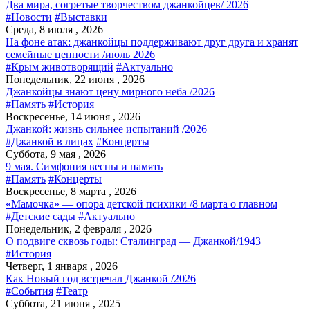
Два мира, согретые творчеством джанкойцев/ 2026
#Новости
#Выставки
Среда, 8 июля , 2026
На фоне атак: джанкойцы поддерживают друг друга и хранят
семейные ценности /июль 2026
#Крым животворящий
#Актуально
Понедельник, 22 июня , 2026
Джанкойцы знают цену мирного неба /2026
#Память
#История
Воскресенье, 14 июня , 2026
Джанкой: жизнь сильнее испытаний /2026
#Джанкой в лицах
#Концерты
Суббота, 9 мая , 2026
9 мая. Симфония весны и память
#Память
#Концерты
Воскресенье, 8 марта , 2026
«Мамочка» — опора детской психики /8 марта о главном
#Детские сады
#Актуально
Понедельник, 2 февраля , 2026
О подвиге сквозь годы: Сталинград — Джанкой/1943
#История
Четверг, 1 января , 2026
Как Новый год встречал Джанкой /2026
#События
#Театр
Суббота, 21 июня , 2025