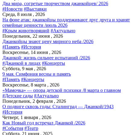
Два мира, согретые творчеством джанкойцев/ 2026
#Новости
#Выставки
Среда, 8 июля , 2026
На фоне атак: джанкойцы поддерживают друг друга и хранят
семейные ценности /июль 2026
#Крым животворящий
#Актуально
Понедельник, 22 июня , 2026
Джанкойцы знают цену мирного неба /2026
#Память
#История
Воскресенье, 14 июня , 2026
Джанкой: жизнь сильнее испытаний /2026
#Джанкой в лицах
#Концерты
Суббота, 9 мая , 2026
9 мая. Симфония весны и память
#Память
#Концерты
Воскресенье, 8 марта , 2026
«Мамочка» — опора детской психики /8 марта о главном
#Детские сады
#Актуально
Понедельник, 2 февраля , 2026
О подвиге сквозь годы: Сталинград — Джанкой/1943
#История
Четверг, 1 января , 2026
Как Новый год встречал Джанкой /2026
#События
#Театр
Суббота, 21 июня , 2025