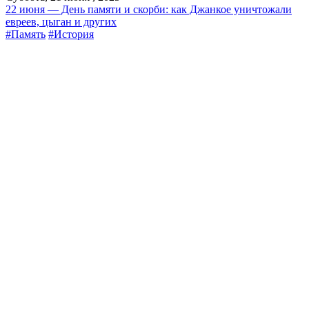
22 июня — День памяти и скорби: как Джанкое уничтожали
евреев, цыган и других
#Память
#История