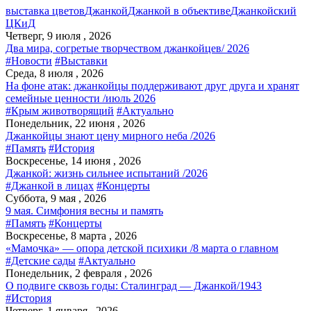
выставка цветов
Джанкой
Джанкой в объективе
Джанкойский
ЦКиД
Четверг, 9 июля , 2026
Два мира, согретые творчеством джанкойцев/ 2026
#Новости
#Выставки
Среда, 8 июля , 2026
На фоне атак: джанкойцы поддерживают друг друга и хранят
семейные ценности /июль 2026
#Крым животворящий
#Актуально
Понедельник, 22 июня , 2026
Джанкойцы знают цену мирного неба /2026
#Память
#История
Воскресенье, 14 июня , 2026
Джанкой: жизнь сильнее испытаний /2026
#Джанкой в лицах
#Концерты
Суббота, 9 мая , 2026
9 мая. Симфония весны и память
#Память
#Концерты
Воскресенье, 8 марта , 2026
«Мамочка» — опора детской психики /8 марта о главном
#Детские сады
#Актуально
Понедельник, 2 февраля , 2026
О подвиге сквозь годы: Сталинград — Джанкой/1943
#История
Четверг, 1 января , 2026