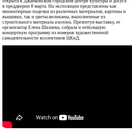
открыта в Джанкойском городском центре культуры и досуга
в преддверии 8 марта. На экспозиции представлены как
миниатюрные поделки из различных материалов, картины и
вышивки, так и цветы-великаны, выполненные из
строительного материала изолона. Презентуя выставку, ее
организатор Елена Шалаева, собрала и небольшую
концертную программу из номеров художественной
самодеятельности коллективов ЦКиД.