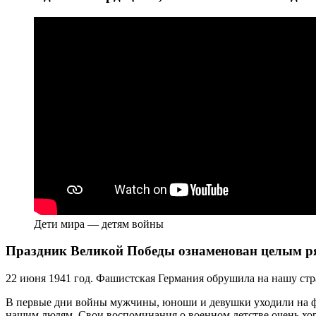
Дети мира — детям войны
Праздник Великой Победы ознаменован целым ря
22 июня 1941 год. Фашистская Германия обрушила на нашу стр
В первые дни войны мужчины, юноши и девушки уходили на фр
нашим людям. Свои воспоминания о военном детстве очень хор