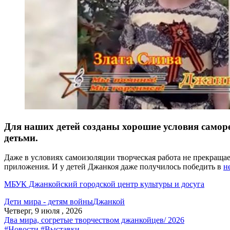
Для наших детей созданы хорошие условия самор
детьми.
Даже в условиях самоизоляции творческая работа не прекращае
приложения. И у детей Джанкоя даже получилось победить в
н
МБУК Джанкойский городской центр культуры и досуга
Дети мира - детям войны
Джанкой
Четверг, 9 июля , 2026
Два мира, согретые творчеством джанкойцев/ 2026
#Новости
#Выставки