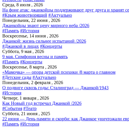
Среда, 8 июля , 2026
На фоне атак: джанкойцы поддерживают друг друга и хранят с
#Крым животворящий
#Актуально
Понедельник, 22 июня , 2026
Джанкойцы знают цену мирного неба /2026
#Память
#История
Воскресенье, 14 июня , 2026
Джанкой: жизнь сильнее испытаний /2026
#Джанкой в лицах
#Концерты
Суббота, 9 мая , 2026
9 мая. Симфония весны и память
#Память
#Концерты
Воскресенье, 8 марта , 2026
«Мамочка» — опора детской психики /8 марта о главном
#Детские сады
#Актуально
Понедельник, 2 февраля , 2026
О подвиге сквозь годы: Сталинград — Джанкой/1943
#История
Четверг, 1 января , 2026
Как Новый год встречал Джанкой /2026
#События
#Театр
Суббота, 21 июня , 2025
22 июня — День памяти и скорби: как Джанкое уничтожали евр
#Память
#История