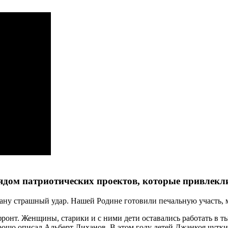
дом патриотических проектов, которые привлекли
ану страшный удар. Нашей Родине готовили печальную участь, м
онт. Женщины, старики и с ними дети оставались работать в т
ошо описал Альберт Лиханов. В этом году детей Джанкоя чутки