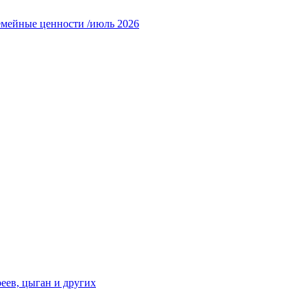
емейные ценности /июль 2026
еев, цыган и других