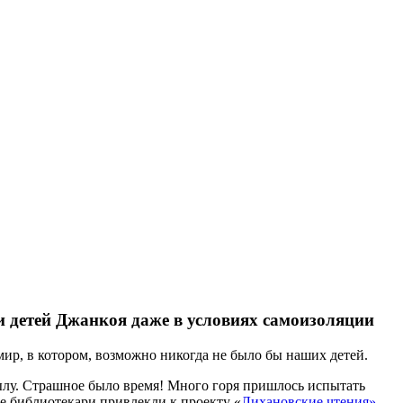
 детей Джанкоя даже в условиях самоизоляции
ир, в котором, возможно никогда не было бы наших детей.
ылу. Страшное было время! Много горя пришлось испытать
е библиотекари привлекли к проекту «
Лихановские чтения»
.