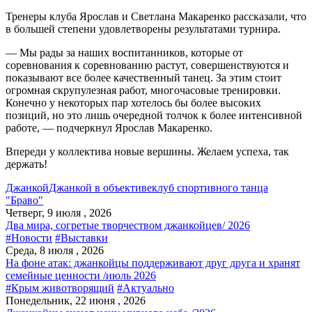
Тренеры клуба Ярослав и Светлана Макаренко рассказали, что
в большей степени удовлетворены результатами турнира.
— Мы рады за наших воспитанников, которые от
соревнования к соревнованию растут, совершенствуются и
показывают все более качественный танец. За этим стоит
огромная скрупулезная работ, многочасовые тренировки.
Конечно у некоторых пар хотелось бы более высоких
позиций, но это лишь очередной толчок к более интенсивной
работе, — подчеркнул Ярослав Макаренко.
Впереди у коллектива новые вершины. Желаем успеха, так
держать!
Джанкой
Джанкой в объективе
клуб спортивного танца
"Браво"
Четверг, 9 июля , 2026
Два мира, согретые творчеством джанкойцев/ 2026
#Новости
#Выставки
Среда, 8 июля , 2026
На фоне атак: джанкойцы поддерживают друг друга и хранят
семейные ценности /июль 2026
#Крым животворящий
#Актуально
Понедельник, 22 июня , 2026