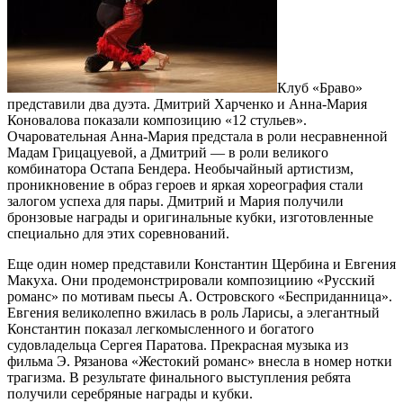
Клуб «Браво»
представили два дуэта. Дмитрий Харченко и Анна-Мария
Коновалова показали композицию «12 стульев».
Очаровательная Анна-Мария предстала в роли несравненной
Мадам Грицацуевой, а Дмитрий — в роли великого
комбинатора Остапа Бендера. Необычайный артистизм,
проникновение в образ героев и яркая хореография стали
залогом успеха для пары. Дмитрий и Мария получили
бронзовые награды и оригинальные кубки, изготовленные
специально для этих соревнований.
Еще один номер представили Константин Щербина и Евгения
Макуха. Они продемонстрировали композициию «Русский
романс» по мотивам пьесы А. Островского «Бесприданница».
Евгения великолепно вжилась в роль Ларисы, а элегантный
Константин показал легкомысленного и богатого
судовладельца Сергея Паратова. Прекрасная музыка из
фильма Э. Рязанова «Жестокий романс» внесла в номер нотки
трагизма. В результате финального выступления ребята
получили серебряные награды и кубки.