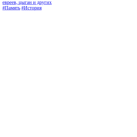
евреев, цыган и других
#Память
#История