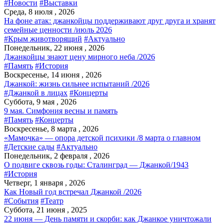
#Новости
#Выставки
Среда, 8 июля , 2026
На фоне атак: джанкойцы поддерживают друг друга и хранят
семейные ценности /июль 2026
#Крым животворящий
#Актуально
Понедельник, 22 июня , 2026
Джанкойцы знают цену мирного неба /2026
#Память
#История
Воскресенье, 14 июня , 2026
Джанкой: жизнь сильнее испытаний /2026
#Джанкой в лицах
#Концерты
Суббота, 9 мая , 2026
9 мая. Симфония весны и память
#Память
#Концерты
Воскресенье, 8 марта , 2026
«Мамочка» — опора детской психики /8 марта о главном
#Детские сады
#Актуально
Понедельник, 2 февраля , 2026
О подвиге сквозь годы: Сталинград — Джанкой/1943
#История
Четверг, 1 января , 2026
Как Новый год встречал Джанкой /2026
#События
#Театр
Суббота, 21 июня , 2025
22 июня — День памяти и скорби: как Джанкое уничтожали