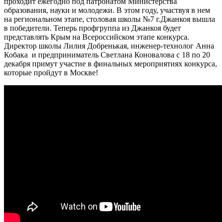
проходит ежегодно под патронатом Министерства
образования, науки и молодежи. В этом году, участвуя в нем
на региональном этапе, столовая школы №7 г.Джанкоя вышла
в победители. Теперь профгруппа из Джанкоя будет
представлять Крым на Всероссийском этапе конкурса.
Директор школы Лилия Добренькая, инженер-технолог Анна
Кобака и предприниматель Светлана Коновалова с 18 по 20
декабря примут участие в финальных мероприятиях конкурса,
которые пройдут в Москве!