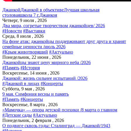
Джанкой
Джанкой в объективе
Лучшая школьная
столовая
школа 7 г.Джанкоя
Четверг, 9 июля , 2026
Два мира, согретые творчеством джанкойцев/ 2026
#Новости
#Выставки
Среда, 8 июля , 2026
На фоне атак: джанкойцы поддерживают друг друга и хранят
семейные ценности /июль 2026
#Крым животворящий
#Актуально
Понедельник, 22 июня , 2026
Джанкойцы знают цену мирного неба /2026
#Память
#История
Воскресенье, 14 июня , 2026
Джанкой: жизнь сильнее испытаний /2026
#Джанкой в лицах
#Концерты
Суббота, 9 мая , 2026
9 мая. Симфония весны и память
#Память
#Концерты
Воскресенье, 8 марта , 2026
«Мамочка» — опора детской психики /8 марта о главном
#Детские сады
#Актуально
Понедельник, 2 февраля , 2026
О подвиге сквозь годы: Сталинград — Джанкой/1943
#История