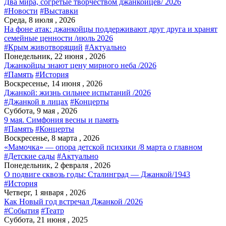
Два мира, согретые творчеством джанкойцев/ 2026
#Новости
#Выставки
Среда, 8 июля , 2026
На фоне атак: джанкойцы поддерживают друг друга и хранят
семейные ценности /июль 2026
#Крым животворящий
#Актуально
Понедельник, 22 июня , 2026
Джанкойцы знают цену мирного неба /2026
#Память
#История
Воскресенье, 14 июня , 2026
Джанкой: жизнь сильнее испытаний /2026
#Джанкой в лицах
#Концерты
Суббота, 9 мая , 2026
9 мая. Симфония весны и память
#Память
#Концерты
Воскресенье, 8 марта , 2026
«Мамочка» — опора детской психики /8 марта о главном
#Детские сады
#Актуально
Понедельник, 2 февраля , 2026
О подвиге сквозь годы: Сталинград — Джанкой/1943
#История
Четверг, 1 января , 2026
Как Новый год встречал Джанкой /2026
#События
#Театр
Суббота, 21 июня , 2025