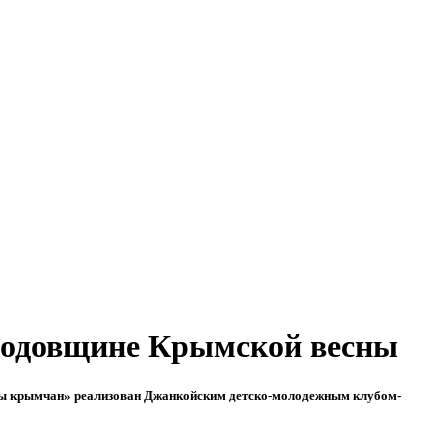
годовщине Крымской весны
чты крымчан» реализован Джанкойским детско-молодежным клубом-