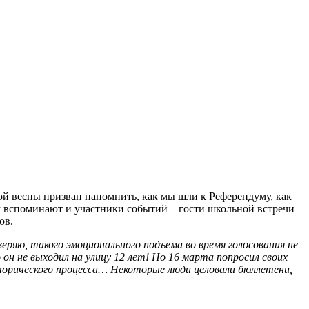
ой весны призван напомнить, как мы шли к Референдуму, как
м вспоминают и участники событий – гости школьной встречи
ов.
уверяю, такого эмоционального подъема во время голосования не
 он не выходил на улицу 12 лет! Но 16 марта попросил своих
торического процесса… Некоторые люди целовали бюллетени,