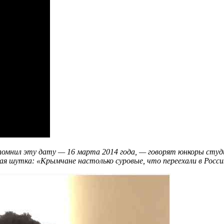
апомнил эту дату — 16 марта 2014 года, — говорят юнкоры сту
лая шутка: «Крымчане настолько суровые, что переехали в Росс