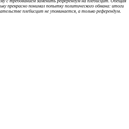
 ему с требованием заменить референдум на плебисцит. Обещая
ьку прекрасно понимал попытку политического обмана: итоги
одательстве плебисцит не упоминается, а только референдум
.