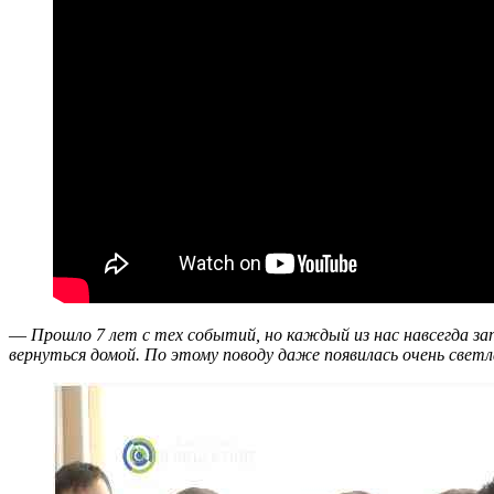
—
Прошло 7 лет с тех событий, но каждый из нас навсегда з
вернуться домой. По этому поводу даже появилась очень свет