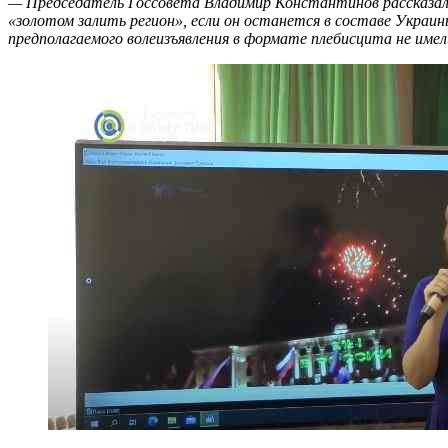
— Председатель Госсовета Владимир Константинов рассказал, 
«золотом залить регион», если он останется в составе Украи
предполагаемого волеизъявления в формате плебисцита не имел