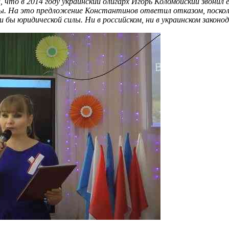
что в 2014 году украинский олигарх Игорь Коломойский звонил
ны. На это предложение Константинов ответил отказом, поскол
и бы юридической силы. Ни в российском, ни в украинском закон