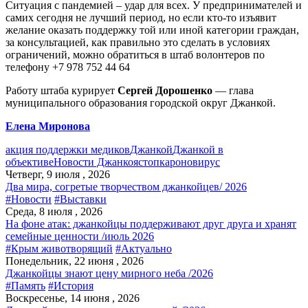
Ситуация с пандемией – удар для всех. У предпринимателей и
самих сегодня не лучший период, но если кто-то изъявит
желание оказать поддержку той или иной категории граждан,
за консультацией, как правильно это сделать в условиях
ограничений, можно обратиться в штаб волонтеров по
телефону +7 978 752 44 64
Работу штаба курирует
Сергей Дорошенко
— глава
муниципального образования городской округ Джанкой.
Елена Миронова
акция поддержки медиков
Джанкой
Джанкой в
объективе
Новости Джанкоя
стопкароновирус
Четверг, 9 июля , 2026
Два мира, согретые творчеством джанкойцев/ 2026
#Новости
#Выставки
Среда, 8 июля , 2026
На фоне атак: джанкойцы поддерживают друг друга и хранят
семейные ценности /июль 2026
#Крым животворящий
#Актуально
Понедельник, 22 июня , 2026
Джанкойцы знают цену мирного неба /2026
#Память
#История
Воскресенье, 14 июня , 2026