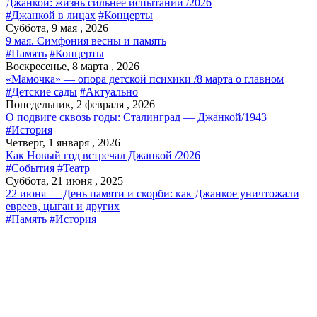
Джанкой: жизнь сильнее испытаний /2026
#Джанкой в лицах
#Концерты
Суббота, 9 мая , 2026
9 мая. Симфония весны и память
#Память
#Концерты
Воскресенье, 8 марта , 2026
«Мамочка» — опора детской психики /8 марта о главном
#Детские сады
#Актуально
Понедельник, 2 февраля , 2026
О подвиге сквозь годы: Сталинград — Джанкой/1943
#История
Четверг, 1 января , 2026
Как Новый год встречал Джанкой /2026
#События
#Театр
Суббота, 21 июня , 2025
22 июня — День памяти и скорби: как Джанкое уничтожали
евреев, цыган и других
#Память
#История