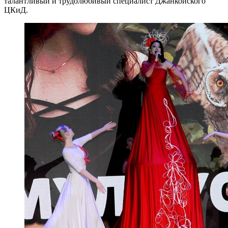
талантливый и трудолюбивый специалист Джанкойского
ЦКиД.