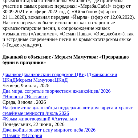
крымскотатарского телеканала «Миллет», где принимала
участие в самых разных передачах: «Мераба,Саба!» (эфир от
30.09.2021 и в эфире 2022 года), «Яйля бою» (эфир от
21.11.2020), вокальная передача «Йырла» (эфир от 12.09.2022).
На этих передачах были исполнены как и старинные
крымскотатарские песни, в сопровождение живых
музыкантов («Авелимен», «Осман Паша», «Эреджебим»), так
и эстрадные современные песни на крымскотатарском языке
(«Гедже куньдуз»).
Джанкой в объективе / Мерьем Мамутова: «Превращаю
будни в праздники»
Джанкой
Джанкойский городской ЦКиД
Джанкойский
ЦКиД
Мерьем Мамутова
ЦКиД
Четверг, 9 июля , 2026
Два мира, согретые творчеством джанкойцев/ 2026
#Новости
#Выставки
Среда, 8 июля , 2026
На фоне атак: джанкойцы поддерживают друг друга и хранят
семейные ценности /июль 2026
#Крым животворящий
#Актуально
Понедельник, 22 июня , 2026
Джанкойцы знают цену мирного неба /2026
#Память
#История