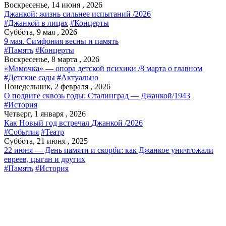
Воскресенье, 14 июня , 2026
Джанкой: жизнь сильнее испытаний /2026
#Джанкой в лицах
#Концерты
Суббота, 9 мая , 2026
9 мая. Симфония весны и память
#Память
#Концерты
Воскресенье, 8 марта , 2026
«Мамочка» — опора детской психики /8 марта о главном
#Детские сады
#Актуально
Понедельник, 2 февраля , 2026
О подвиге сквозь годы: Сталинград — Джанкой/1943
#История
Четверг, 1 января , 2026
Как Новый год встречал Джанкой /2026
#События
#Театр
Суббота, 21 июня , 2025
22 июня — День памяти и скорби: как Джанкое уничтожали
евреев, цыган и других
#Память
#История