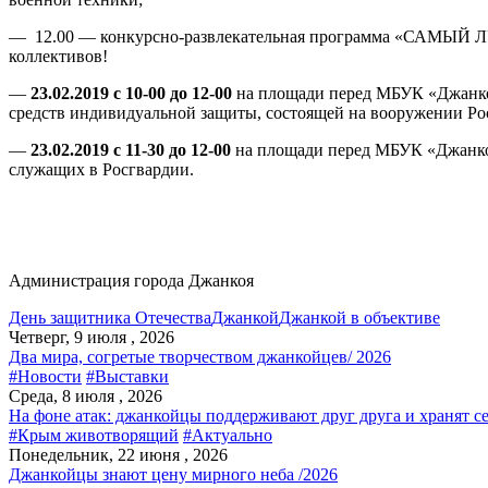
— 12.00 — конкурсно-развлекательная программа «САМЫЙ ЛУ
коллективов!
—
23.02.2019 с 10-00 до 12-00
на площади перед МБУК «Джанкойс
средств индивидуальной защиты, состоящей на вооружении Ро
—
23.02.2019 с 11-30 до 12-00
на площади перед МБУК «Джанкой
служащих в Росгвардии.
Администрация города Джанкоя
День защитника Отечества
Джанкой
Джанкой в объективе
Четверг, 9 июля , 2026
Два мира, согретые творчеством джанкойцев/ 2026
#Новости
#Выставки
Среда, 8 июля , 2026
На фоне атак: джанкойцы поддерживают друг друга и хранят с
#Крым животворящий
#Актуально
Понедельник, 22 июня , 2026
Джанкойцы знают цену мирного неба /2026