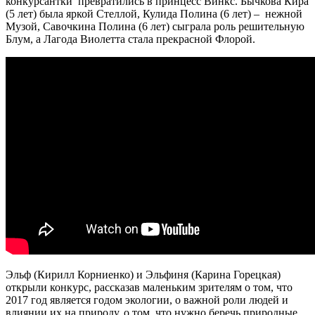
конкурсантки превратились в принцесс Винкс. Бычкова Кира
(5 лет) была яркой Стеллой, Кулида Полина (6 лет) – нежной
Музой, Савочкина Полина (6 лет) сыграла роль решительную
Блум, а Лагода Виолетта стала прекрасной Флорой.
Эльф (Кирилл Корниенко) и Эльфиня (Карина Горецкая)
открыли конкурс, рассказав маленьким зрителям о том, что
2017 год является годом экологии, о важной роли людей и
влиянии их на природу, о том, что нужно беречь природные