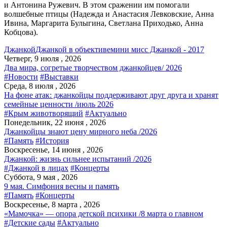
и Антонина Ружевич. В этом сражении им помогали
волшебные птицы (Надежда и Анастасия Левковские, Анна
Ивина, Маргарита Булыгина, Светлана Приходько, Анна
Кобцова).
Джанкой
Джанкой в объективе
мини мисс Джанкой - 2017
Четверг, 9 июля , 2026
Два мира, согретые творчеством джанкойцев/ 2026
#Новости
#Выставки
Среда, 8 июля , 2026
На фоне атак: джанкойцы поддерживают друг друга и хранят
семейные ценности /июль 2026
#Крым животворящий
#Актуально
Понедельник, 22 июня , 2026
Джанкойцы знают цену мирного неба /2026
#Память
#История
Воскресенье, 14 июня , 2026
Джанкой: жизнь сильнее испытаний /2026
#Джанкой в лицах
#Концерты
Суббота, 9 мая , 2026
9 мая. Симфония весны и память
#Память
#Концерты
Воскресенье, 8 марта , 2026
«Мамочка» — опора детской психики /8 марта о главном
#Детские сады
#Актуально