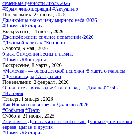
семейные ценности /июль 2026
#Крым животворящий
#Актуально
Понедельник, 22 июня , 2026
Джанкойцы знают цену мирного неба /2026
#Память
#История
Воскресенье, 14 июня , 2026
Джанкой: жизнь сильнее испытаний /2026
#Джанкой в лицах
#Концерты
Суббота, 9 мая , 2026
9 мая. Симфония весны и память
#Память
#Концерты
Воскресенье, 8 марта , 2026
«Мамочка» — опора детской психики /8 марта о главном
#Детские сады
#Актуально
Понедельник, 2 февраля , 2026
О подвиге сквозь годы: Сталинград — Джанкой/1943
#История
Четверг, 1 января , 2026
Как Новый год встречал Джанкой /2026
#События
#Театр
Суббота, 21 июня , 2025
22 июня — День памяти и скорби: как Джанкое уничтожали
евреев, цыган и других
#Память
#История