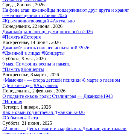
Среда, 8 июля , 2026
На фоне атак: джанкойцы поддерживают друг друга и хранят
семейные ценности /июль 2026
#Крым животворящий
#Актуально
Понедельник, 22 июня , 2026
Джанкойцы знают цену мирного неба /2026
#Память
#История
Воскресенье, 14 июня , 2026
Джанкой: жизнь сильнее испытаний /2026
#Джанкой в лицах
#Концерты
Суббота, 9 мая , 2026
9 мая. Симфония весны и память
#Память
#Концерты
Воскресенье, 8 марта , 2026
«Мамочка» — опора детской психики /8 марта о главном
#Детские сады
#Актуально
Понедельник, 2 февраля , 2026
О подвиге сквозь годы: Сталинград — Джанкой/1943
#История
Четверг, 1 января , 2026
Как Новый год встречал Джанкой /2026
#События
#Театр
Суббота, 21 июня , 2025
22 июня — День памяти и скорби: как Джанкое уничтожали
евреев, цыган и других