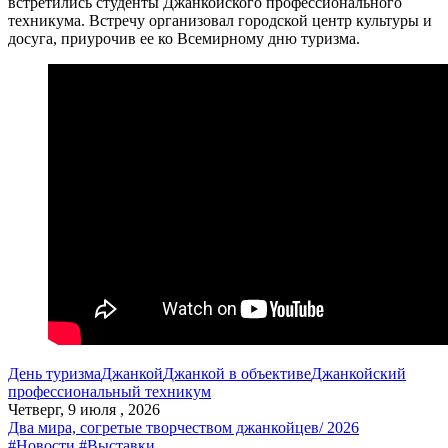
встретились студенты Джанкойского профессионального
техникума. Встречу организовал городской центр культуры и
досуга, приурочив ее ко Всемирному дню туризма.
День туризма
Джанкой
Джанкой в объективе
Джанкойский
профессиональный техникум
Четверг, 9 июля , 2026
Два мира, согретые творчеством джанкойцев/ 2026
#Новости
#Выставки