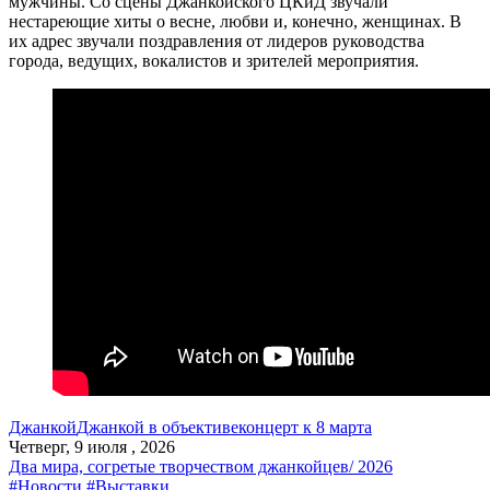
мужчины. Со сцены Джанкойского ЦКиД звучали
нестареющие хиты о весне, любви и, конечно, женщинах. В
их адрес звучали поздравления от лидеров руководства
города, ведущих, вокалистов и зрителей мероприятия.
Джанкой
Джанкой в объективе
концерт к 8 марта
Четверг, 9 июля , 2026
Два мира, согретые творчеством джанкойцев/ 2026
#Новости
#Выставки