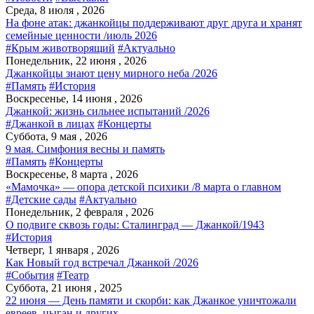
Среда, 8 июля , 2026
На фоне атак: джанкойцы поддерживают друг друга и хранят
семейные ценности /июль 2026
#Крым животворящий
#Актуально
Понедельник, 22 июня , 2026
Джанкойцы знают цену мирного неба /2026
#Память
#История
Воскресенье, 14 июня , 2026
Джанкой: жизнь сильнее испытаний /2026
#Джанкой в лицах
#Концерты
Суббота, 9 мая , 2026
9 мая. Симфония весны и память
#Память
#Концерты
Воскресенье, 8 марта , 2026
«Мамочка» — опора детской психики /8 марта о главном
#Детские сады
#Актуально
Понедельник, 2 февраля , 2026
О подвиге сквозь годы: Сталинград — Джанкой/1943
#История
Четверг, 1 января , 2026
Как Новый год встречал Джанкой /2026
#События
#Театр
Суббота, 21 июня , 2025
22 июня — День памяти и скорби: как Джанкое уничтожали
евреев, цыган и других