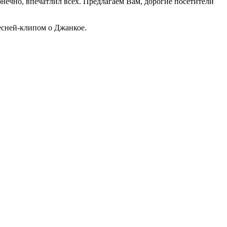
нечно, впечатлил всех. Предлагаем Вам, дорогие посетители
есней-клипом о Джанкое.