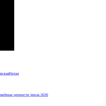
вская
Натан
емейные ценности /июль 2026