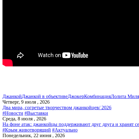
Джанкой
Джанкой в объективе
Джокер
Комбинация
Лолита Миля
Четверг, 9 июля , 2026
Два мира, согретые творчеством джанкойцев/ 2026
#Новости
#Выставки
Среда, 8 июля , 2026
На фоне атак: джанкойцы поддерживают друг друга и хранят с
#Крым животворящий
#Актуально
Понедельник, 22 июня , 2026