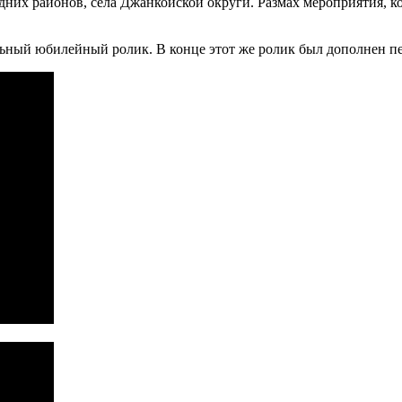
них районов, сёла Джанкойской округи. Размах мероприятия, ко
льный юбилейный ролик. В конце этот же ролик был дополнен п