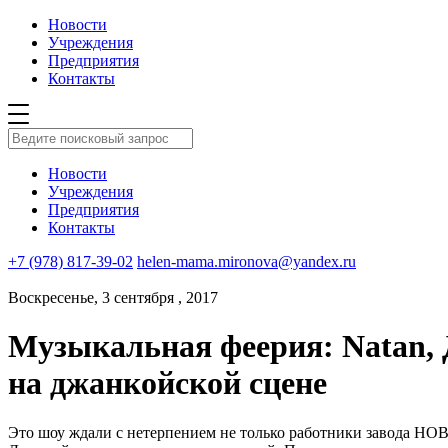
Новости
Учреждения
Предприятия
Контакты
Новости
Учреждения
Предприятия
Контакты
+7 (978) 817-39-02
helen-mama.mironova@yandex.ru
Воскресенье, 3 сентября , 2017
Музыкальная феерия: Natan,
на джанкойской сцене
Это шоу ждали с нетерпением не только работники завода НОВА