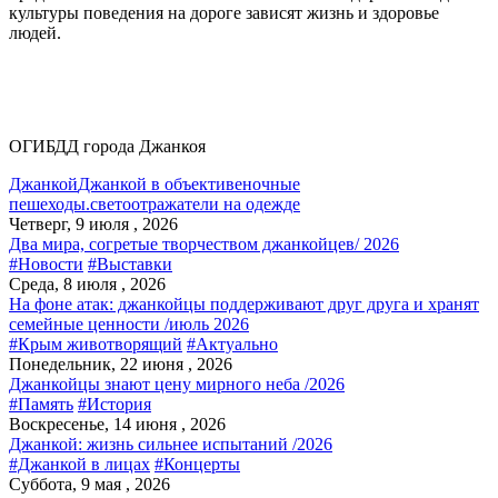
культуры поведения на дороге зависят жизнь и здоровье
людей.
ОГИБДД города Джанкоя
Джанкой
Джанкой в объективе
ночные
пешеходы.
светоотражатели на одежде
Четверг, 9 июля , 2026
Два мира, согретые творчеством джанкойцев/ 2026
#Новости
#Выставки
Среда, 8 июля , 2026
На фоне атак: джанкойцы поддерживают друг друга и хранят
семейные ценности /июль 2026
#Крым животворящий
#Актуально
Понедельник, 22 июня , 2026
Джанкойцы знают цену мирного неба /2026
#Память
#История
Воскресенье, 14 июня , 2026
Джанкой: жизнь сильнее испытаний /2026
#Джанкой в лицах
#Концерты
Суббота, 9 мая , 2026