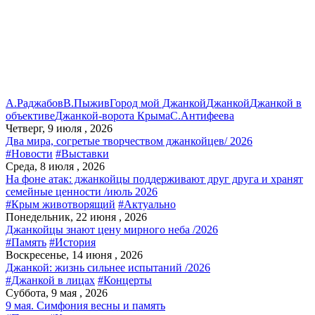
А.Раджабов
В.Пыжив
Город мой Джанкой
Джанкой
Джанкой в
объективе
Джанкой-ворота Крыма
С.Антифеева
Четверг, 9 июля , 2026
Два мира, согретые творчеством джанкойцев/ 2026
#Новости
#Выставки
Среда, 8 июля , 2026
На фоне атак: джанкойцы поддерживают друг друга и хранят
семейные ценности /июль 2026
#Крым животворящий
#Актуально
Понедельник, 22 июня , 2026
Джанкойцы знают цену мирного неба /2026
#Память
#История
Воскресенье, 14 июня , 2026
Джанкой: жизнь сильнее испытаний /2026
#Джанкой в лицах
#Концерты
Суббота, 9 мая , 2026
9 мая. Симфония весны и память