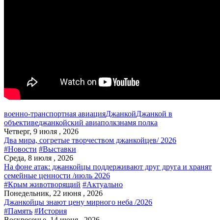
военно-транспортная авиация
Джанкой
Джанкой в
объективе
джанкойский авиаполк
знамя полка
Четверг, 9 июля , 2026
Два мира, согретые творчеством джанкойцев/ 2026
#Новости
#Выставки
Среда, 8 июля , 2026
На фоне атак: джанкойцы поддерживают друг друга и хранят
семейные ценности /июль 2026
#Крым животворящий
#Актуально
Понедельник, 22 июня , 2026
Джанкойцы знают цену мирного неба /2026
#Память
#История
Воскресенье, 14 июня , 2026