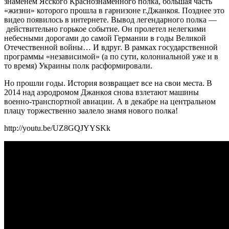
знаменем Ясского Краснознаменного полка, большая часть
«жизни» которого прошла в гарнизоне г.Джанкоя. Позднее это
видео появилось в интернете. Вывод легендарного полка —
действительно горькое событие. Он пролетел нелегкими
небесными дорогами до самой Германии в годы Великой
Отечественной войны… И вдруг. В рамках государственной
программы «независимой» (а по сути, колониальной уже и в
то время) Украины полк расформировали.
Но прошли годы. История возвращает все на свои места. В
2014 над аэродромом Джанкоя снова взлетают машины
военно-транспортной авиации. А в декабре на центральном
плацу торжественно заалело знамя нового полка!
http://youtu.be/UZ8GQJYYSKk