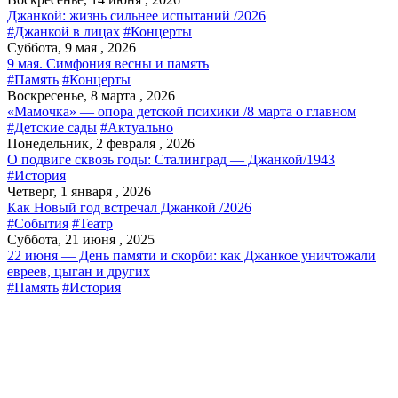
Джанкой: жизнь сильнее испытаний /2026
#Джанкой в лицах
#Концерты
Суббота, 9 мая , 2026
9 мая. Симфония весны и память
#Память
#Концерты
Воскресенье, 8 марта , 2026
«Мамочка» — опора детской психики /8 марта о главном
#Детские сады
#Актуально
Понедельник, 2 февраля , 2026
О подвиге сквозь годы: Сталинград — Джанкой/1943
#История
Четверг, 1 января , 2026
Как Новый год встречал Джанкой /2026
#События
#Театр
Суббота, 21 июня , 2025
22 июня — День памяти и скорби: как Джанкое уничтожали
евреев, цыган и других
#Память
#История