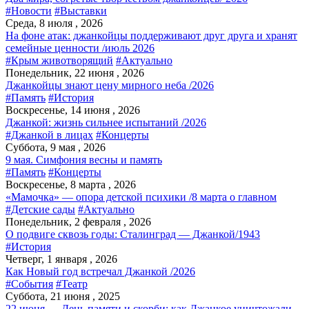
#Новости
#Выставки
Среда, 8 июля , 2026
На фоне атак: джанкойцы поддерживают друг друга и хранят
семейные ценности /июль 2026
#Крым животворящий
#Актуально
Понедельник, 22 июня , 2026
Джанкойцы знают цену мирного неба /2026
#Память
#История
Воскресенье, 14 июня , 2026
Джанкой: жизнь сильнее испытаний /2026
#Джанкой в лицах
#Концерты
Суббота, 9 мая , 2026
9 мая. Симфония весны и память
#Память
#Концерты
Воскресенье, 8 марта , 2026
«Мамочка» — опора детской психики /8 марта о главном
#Детские сады
#Актуально
Понедельник, 2 февраля , 2026
О подвиге сквозь годы: Сталинград — Джанкой/1943
#История
Четверг, 1 января , 2026
Как Новый год встречал Джанкой /2026
#События
#Театр
Суббота, 21 июня , 2025
22 июня — День памяти и скорби: как Джанкое уничтожали