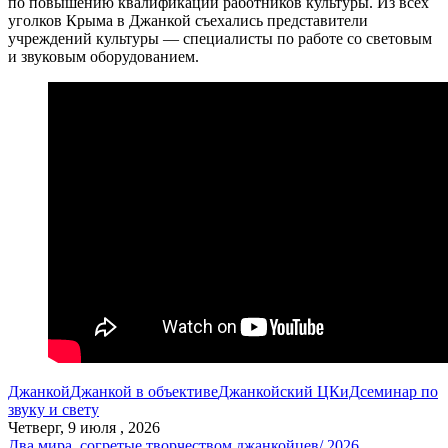
по повышению квалификации работников культуры. Из всех
уголков Крыма в Джанкой съехались представители
учреждений культуры — специалисты по работе со световым
и звуковым оборудованием.
Джанкой
Джанкой в объективе
Джанкойский ЦКиД
семинар по
звуку и свету
Четверг, 9 июля , 2026
Два мира, согретые творчеством джанкойцев/ 2026