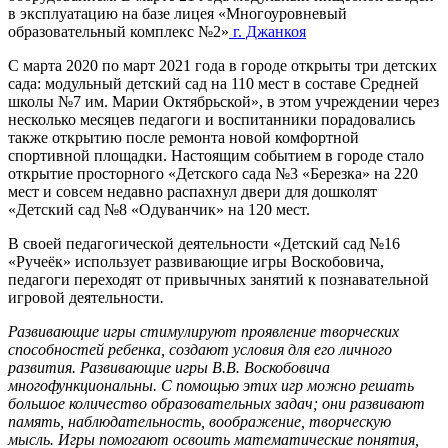
в эксплуатацию на базе лицея «Многоуровневый
образовательный комплекс №2»
г. Джанкоя
С марта 2020 по март 2021 года в городе открыты три детских
сада: модульный детский сад на 110 мест в составе Средней
школы №7 им. Марии Октябрьской», в этом учреждении через
несколько месяцев педагоги и воспитанники порадовались
также открытию после ремонта новой комфортной
спортивной площадки. Настоящим событием в городе стало
открытие просторного «Детского сада №3 «Березка» на 220
мест и совсем недавно распахнул двери для дошколят
«Детский сад №8 «Одуванчик» на 120 мест.
В своей педагогической деятельности «Детский сад №16
«Ручеёк» использует развивающие игры Воскобовича,
педагоги переходят от привычных занятий к познавательной
игровой деятельности
.
Развивающие игры стимулируют проявление творческих
способностей ребенка, создают условия для его личного
развития. Развивающие игры В.В. Воскобовича
многофункциональны. С помощью этих игр можно решать
большое количество образовательных задач; они развивают
память, наблюдательность, воображение, творческую
мысль. Игры помогают освоить математические понятия,