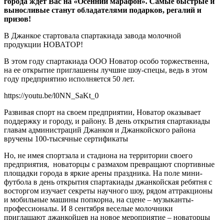
города ждет Вас на «Осенний марафон». Самые быстрые и
выносливые станут обладателями подарков, регалий и
призов!
В Джанкое стартовала спартакиада завода молочной
продукции НОВАТОР!
В этом году спартакиада ООО Новатор особо торжественна,
на ее открытие приглашены лучшие шоу-спецы, ведь в этом
году предприятию исполняется 50 лет.
https://youtu.be/l0NN_SaKt_0
Развивая спорт на своем предприятии, Новатор оказывает
поддержку и городу, и району. В день открытия спартакиады
главам администраций Джанкоя и Джанкойского района
вручены 100-тысячные сертификаты
Но, не имея спортзала и стадиона на территории своего
предприятия, новаторцы с размахом превращают спортивные
площадки города в яркие арены праздника. На поле мини-
футбола в день открытия спартакиады джанкойская ребятня с
восторгом изучает секреты научного шоу, рядом аттракционы
и мобильные машины попкорна, на сцене – музыканты-
профессионалы. И 8 сентября веселые молочники
приглашают джанкойцев на новое мероприятие – новаторцы