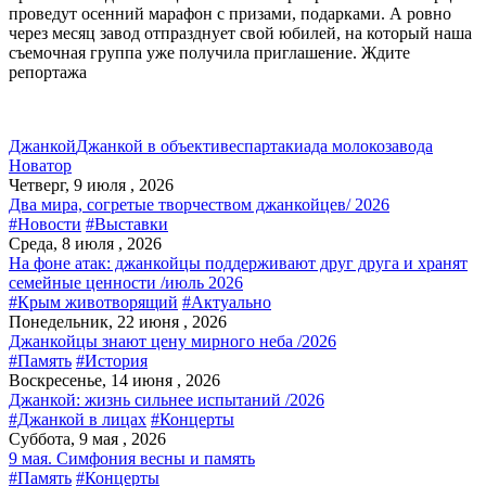
проведут осенний марафон с призами, подарками. А ровно
через месяц завод отпразднует свой юбилей, на который наша
съемочная группа уже получила приглашение. Ждите
репортажа
Джанкой
Джанкой в объективе
спартакиада молокозавода
Новатор
Четверг, 9 июля , 2026
Два мира, согретые творчеством джанкойцев/ 2026
#Новости
#Выставки
Среда, 8 июля , 2026
На фоне атак: джанкойцы поддерживают друг друга и хранят
семейные ценности /июль 2026
#Крым животворящий
#Актуально
Понедельник, 22 июня , 2026
Джанкойцы знают цену мирного неба /2026
#Память
#История
Воскресенье, 14 июня , 2026
Джанкой: жизнь сильнее испытаний /2026
#Джанкой в лицах
#Концерты
Суббота, 9 мая , 2026
9 мая. Симфония весны и память
#Память
#Концерты