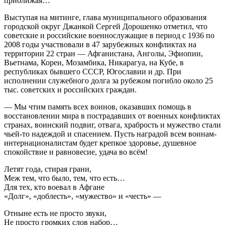
приближая…
Выступая на митинге, глава муниципального образования
городской округ Джанкой Сергей Дорошенко отметил, что
советские и российские военнослужащие в период с 1936 по
2008 годы участвовали в 47 зарубежных конфликтах на
территории 22 стран — Афганистана, Анголы, Эфиопии,
Вьетнама, Кореи, Мозамбика, Никарагуа, на Кубе, в
республиках бывшего СССР, Югославии и др. При
исполнении служебного долга за рубежом погибло около 25
тыс. советских и российских граждан.
— Мы чтим память всех воинов, оказавших помощь в
восстановлении мира в пострадавших от военных конфликтах
странах, воинский подвиг, отвага, храбрость и мужество стали
чьей-то надеждой и спасением. Пусть наградой всем воинам-
интернационалистам будет крепкое здоровье, душевное
спокойствие и равновесие, удача во всём!
Летят года, стирая грани,
Меж тем, что было, тем, что есть…
Для тех, кто воевал в Афгане
«Долг», «доблесть», «мужество» и «честь» —
Отныне есть не просто звуки,
Не просто громких слов набор…