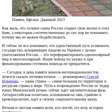
Память Афгана. Джанкой 2023
Как жаль, что лучшие сыны России отдают свои жизни в этих
боях, а некоторые соотечественники до сих пор не понимают,
почему мы не можем бездействовать.
И сейчас не все понимают, что единственный путь угомонить
государство, вскормившее нацизм на Украине с целью
уничтожения России, – это переформатировать однополярный
мир в многополярный. Иначе войны по указке и при
финансировании гегемона никогда не прекратятся.
— Сегодня, в день памяти воинов-интернационалистов,
хочется сказать оптимистичное, — резюмировал
Сергей
Ильченко
, — наша страна — самая большая по территории и
ресурсам страна в мире. Путь к возрождению России ее лидер
начал Мюнхенской речью, сейчас идет заключительная фаза.
Антироссийская политика, основанная на лжи, грабеже и
кровопролитии, идет к своему сокрушительному краху.
Вечная и светлая память всем, кто погиб, эту веху истории