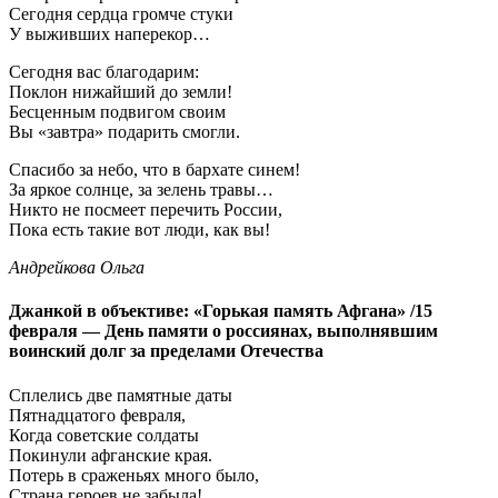
Сегодня сердца громче стуки
У выживших наперекор…
Сегодня вас благодарим:
Поклон нижайший до земли!
Бесценным подвигом своим
Вы «завтра» подарить смогли.
Спасибо за небо, что в бархате синем!
За яркое солнце, за зелень травы…
Никто не посмеет перечить России,
Пока есть такие вот люди, как вы!
Андрейкова Ольга
Джанкой в объективе: «Горькая память Афгана» /15
февраля — День памяти о россиянах, выполнявшим
воинский долг за пределами Отечества
Сплелись две памятные даты
Пятнадцатого февраля,
Когда советские солдаты
Покинули афганские края.
Потерь в сраженьях много было,
Страна героев не забыла!