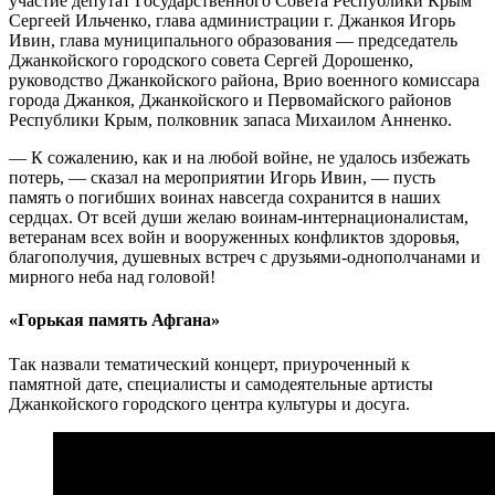
участие депутат Государственного Совета Республики Крым
Сергеей Ильченко, глава администрации г. Джанкоя Игорь
Ивин, глава муниципального образования — председатель
Джанкойского городского совета Сергей Дорошенко,
руководство Джанкойского района, Врио военного комиссара
города Джанкоя, Джанкойского и Первомайского районов
Республики Крым, полковник запаса Михаилом Анненко.
— К сожалению, как и на любой войне, не удалось избежать
потерь, — сказал на мероприятии Игорь Ивин, — пусть
память о погибших воинах навсегда сохранится в наших
сердцах. От всей души желаю воинам-интернационалистам,
ветеранам всех войн и вооруженных конфликтов здоровья,
благополучия, душевных встреч с друзьями-однополчанами и
мирного неба над головой!
«Горькая память Афгана»
Так назвали тематический концерт, приуроченный к
памятной дате, специалисты и самодеятельные артисты
Джанкойского городского центра культуры и досуга.