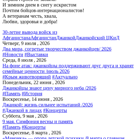
И зимним днем в снегу искристом
Почтим бойцов-интернационалистов!
А ветеранам честь, хвала,
Любви, здоровья и добра!
30-летие вывода войск из
Афганистана
Афганистан
Джанкой
Джанкойский ЦКиД
Четверг, 9 июля , 2026
Два мира, согретые творчеством джанкойцев/ 2026
#Новости
#Выставки
Среда, 8 июля , 2026
На фоне атак: джанкойцы поддерживают друг друга и хранят
семейные ценности /июль 2026
#Крым животворящий
#Актуально
Понедельник, 22 июня , 2026
Джанкойцы знают цену мирного неба /2026
#Память
#История
Воскресенье, 14 июня , 2026
Джанкой: жизнь сильнее испытаний /2026
#Джанкой в лицах
#Концерты
Суббота, 9 мая , 2026
9 мая. Симфония весны и память
#Память
#Концерты
Воскресенье, 8 марта , 2026
«Мамочка» — опора детской психики /8 марта о главном