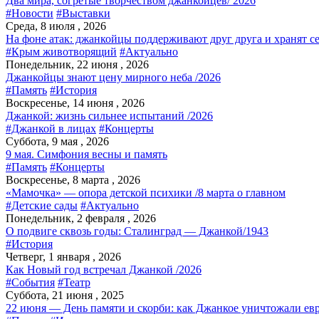
Два мира, согретые творчеством джанкойцев/ 2026
#Новости
#Выставки
Среда, 8 июля , 2026
На фоне атак: джанкойцы поддерживают друг друга и хранят с
#Крым животворящий
#Актуально
Понедельник, 22 июня , 2026
Джанкойцы знают цену мирного неба /2026
#Память
#История
Воскресенье, 14 июня , 2026
Джанкой: жизнь сильнее испытаний /2026
#Джанкой в лицах
#Концерты
Суббота, 9 мая , 2026
9 мая. Симфония весны и память
#Память
#Концерты
Воскресенье, 8 марта , 2026
«Мамочка» — опора детской психики /8 марта о главном
#Детские сады
#Актуально
Понедельник, 2 февраля , 2026
О подвиге сквозь годы: Сталинград — Джанкой/1943
#История
Четверг, 1 января , 2026
Как Новый год встречал Джанкой /2026
#События
#Театр
Суббота, 21 июня , 2025
22 июня — День памяти и скорби: как Джанкое уничтожали евр