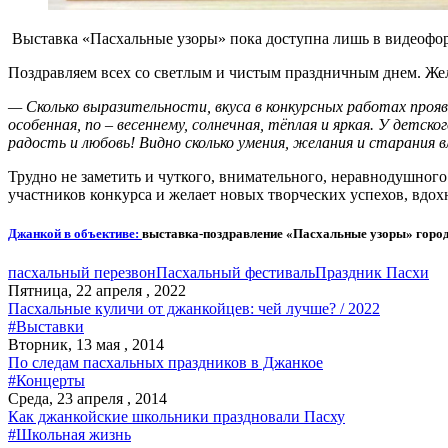
Выставка «Пасхальные узоры» пока доступна лишь в видеофор
Поздравляем всех со светлым и чистым праздничным днем. Жел
— Сколько выразительности, вкуса в конкурсных работах проя
особенная, по – весеннему, солнечная, тёплая и яркая. У детс
радость и любовь! Видно сколько умения, желания и старания 
Трудно не заметить и чуткого, внимательного, неравнодушного
участников конкурса и желает новых творческих успехов, вдох
Джанкой в объективе:
выставка-поздравление «Пасхальные узоры» горо
пасхальный перезвон
Пасхальный фестиваль
Праздник Пасхи
Пятница, 22 апреля , 2022
Пасхальные куличи от джанкойцев: чей лучше? / 2022
#Выставки
Вторник, 13 мая , 2014
По следам пасхальных праздников в Джанкое
#Концерты
Среда, 23 апреля , 2014
Как джанкойские школьники праздновали Пасху
#Школьная жизнь