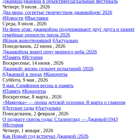
Джанкой
Джанкой в объективе
Пасхальный фестиваль
Четверг, 9 июля , 2026
Два мира, согретые творчеством джанкойцев/ 2026
#Новости
#Выставки
Среда, 8 июля , 2026
На фоне атак: джанкойцы поддерживают друг друга и хранят
семейные ценности /июль 2026
#Крым животворящий
#Актуально
Понедельник, 22 июня , 2026
Джанкойцы знают цену мирного неба /2026
#Память
#История
Воскресенье, 14 июня , 2026
Джанкой: жизнь сильнее испытаний /2026
#Джанкой в лицах
#Концерты
Суббота, 9 мая , 2026
9 мая. Симфония весны и память
#Память
#Концерты
Воскресенье, 8 марта , 2026
«Мамочка» — опора детской психики /8 марта о главном
#Детские сады
#Актуально
Понедельник, 2 февраля , 2026
О подвиге сквозь годы: Сталинград — Джанкой/1943
#История
Четверг, 1 января , 2026
Как Новый год встречал Джанкой /2026