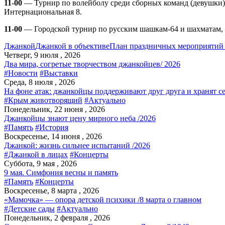
11-00
—
Турнир по волейболу среди сборных команд (девушки
Интернациональная 8.
11-00
—
Городской турнир по русским шашкам-64 и шахматам
Джанкой
Джанкой в объективе
План праздничных мероприятий 
Четверг, 9 июля , 2026
Два мира, согретые творчеством джанкойцев/ 2026
#Новости
#Выставки
Среда, 8 июля , 2026
На фоне атак: джанкойцы поддерживают друг друга и хранят с
#Крым животворящий
#Актуально
Понедельник, 22 июня , 2026
Джанкойцы знают цену мирного неба /2026
#Память
#История
Воскресенье, 14 июня , 2026
Джанкой: жизнь сильнее испытаний /2026
#Джанкой в лицах
#Концерты
Суббота, 9 мая , 2026
9 мая. Симфония весны и память
#Память
#Концерты
Воскресенье, 8 марта , 2026
«Мамочка» — опора детской психики /8 марта о главном
#Детские сады
#Актуально
Понедельник, 2 февраля , 2026