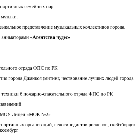
 спортивных
семейных пар
 музыки.
зыкальное представление музыкальных коллективов города.
 с аниматорами
«Агентства чудес»
тельного отряда
ФПС по РК
тия города Джанкоя (митинг, чествование лучших людей города
й техники
6 пожарно-спасательного отряда ФПС по РК
заведений
ов МОУ Лицей «МОК №2»
спортивных
организаций, велосипедистов роллеров, скейтбордис
ксембург