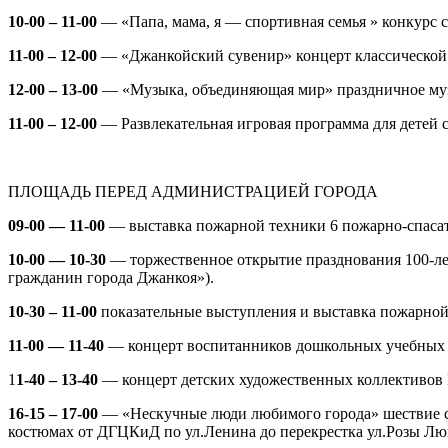
10-00 – 11-00
— «Папа, мама, я — спортивная семья
» конкурс
11-00 – 12-00
— «Джанкойский сувенир
» концерт классической
12-00 – 13-00
—
«М
узыка, объединяющая мир
» праздничное му
11-00 – 12-00
—
Развлекательная игровая программа для детей
ПЛОЩАДЬ ПЕРЕД
АДМИНИСТРАЦИЕЙ ГОРОДА
09-00 — 11-00
— выставка пожарной техники
6 пожарно-спаса
10-00 — 10-30
—
торжественное открытие празднования 100-ле
гражданин города Джанкоя»)
.
10-30 – 11-0
0
показательные выступления и выставка пожарно
11-00 — 11-40
— концерт воспитанников дошкольных учебных 
1
1-40 – 13-40
—
концерт детских художественных коллектив
16-15 – 17-00
— «Нескучные люди любимого города»
шествие 
костюмах
от ДГЦКиД по ул.Ленина до перекрестка ул.Розы Лю