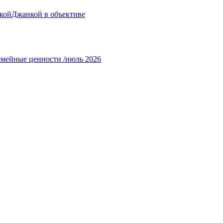
кой
Джанкой в объективе
емейные ценности /июль 2026