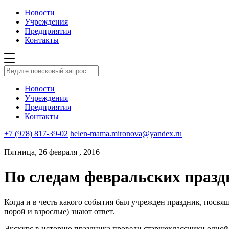
Новости
Учреждения
Предприятия
Контакты
Новости
Учреждения
Предприятия
Контакты
+7 (978) 817-39-02
helen-mama.mironova@yandex.ru
Пятница, 26 февраля , 2016
По следам февральских праздн
Когда и в честь какого события был учрежден праздник, посв
порой и взрослые) знают ответ.
Экскурс в историю праздника провели старшеклассники одной 