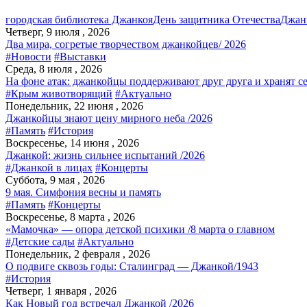
городская библиотека Джанкоя
День защитника Отечества
Джан
Четверг, 9 июля , 2026
Два мира, согретые творчеством джанкойцев/ 2026
#Новости
#Выставки
Среда, 8 июля , 2026
На фоне атак: джанкойцы поддерживают друг друга и хранят с
#Крым животворящий
#Актуально
Понедельник, 22 июня , 2026
Джанкойцы знают цену мирного неба /2026
#Память
#История
Воскресенье, 14 июня , 2026
Джанкой: жизнь сильнее испытаний /2026
#Джанкой в лицах
#Концерты
Суббота, 9 мая , 2026
9 мая. Симфония весны и память
#Память
#Концерты
Воскресенье, 8 марта , 2026
«Мамочка» — опора детской психики /8 марта о главном
#Детские сады
#Актуально
Понедельник, 2 февраля , 2026
О подвиге сквозь годы: Сталинград — Джанкой/1943
#История
Четверг, 1 января , 2026
Как Новый год встречал Джанкой /2026