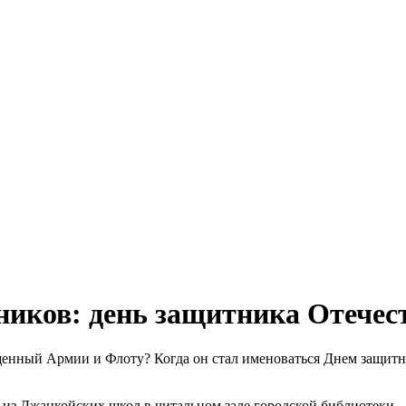
иков: день защитника Отечест
ященный Армии и Флоту? Когда он стал именоваться Днем защитни
из Джанкойских школ в читальном зале городской библиотеки.