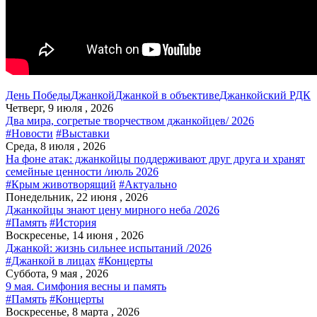
День Победы
Джанкой
Джанкой в объективе
Джанкойский РДК
Четверг, 9 июля , 2026
Два мира, согретые творчеством джанкойцев/ 2026
#Новости
#Выставки
Среда, 8 июля , 2026
На фоне атак: джанкойцы поддерживают друг друга и хранят
семейные ценности /июль 2026
#Крым животворящий
#Актуально
Понедельник, 22 июня , 2026
Джанкойцы знают цену мирного неба /2026
#Память
#История
Воскресенье, 14 июня , 2026
Джанкой: жизнь сильнее испытаний /2026
#Джанкой в лицах
#Концерты
Суббота, 9 мая , 2026
9 мая. Симфония весны и память
#Память
#Концерты
Воскресенье, 8 марта , 2026