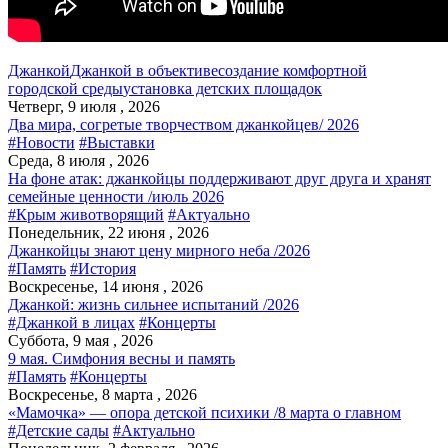
Джанкой
Джанкой в объективе
создание комфортной
городской среды
установка детских площадок
Четверг, 9 июля , 2026
Два мира, согретые творчеством джанкойцев/ 2026
#Новости
#Выставки
Среда, 8 июля , 2026
На фоне атак: джанкойцы поддерживают друг друга и хранят
семейные ценности /июль 2026
#Крым животворящий
#Актуально
Понедельник, 22 июня , 2026
Джанкойцы знают цену мирного неба /2026
#Память
#История
Воскресенье, 14 июня , 2026
Джанкой: жизнь сильнее испытаний /2026
#Джанкой в лицах
#Концерты
Суббота, 9 мая , 2026
9 мая. Симфония весны и память
#Память
#Концерты
Воскресенье, 8 марта , 2026
«Мамочка» — опора детской психики /8 марта о главном
#Детские сады
#Актуально