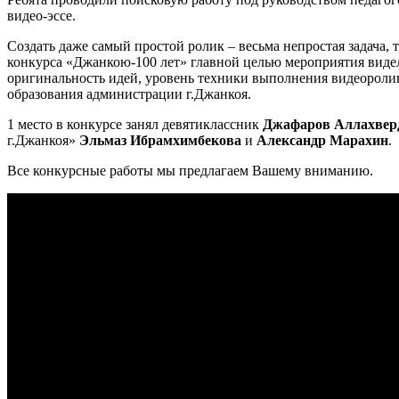
видео-эссе.
Создать даже самый простой ролик – весьма непростая задача
конкурса «Джанкою-100 лет» главной целью мероприятия видел
оригинальность идей, уровень техники выполнения видеорол
образования администрации г.Джанкоя.
1 место в конкурсе занял девятиклассник
Джафаров Аллахвер
г.Джанкоя»
Эльмаз Ибрамхимбекова
и
Александр Марахин
.
Все конкурсные работы мы предлагаем Вашему вниманию.