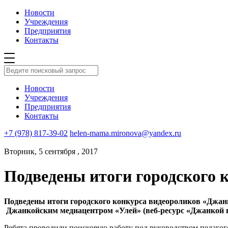
Новости
Учреждения
Предприятия
Контакты
Новости
Учреждения
Предприятия
Контакты
+7 (978) 817-39-02
helen-mama.mironova@yandex.ru
Вторник, 5 сентября , 2017
Подведены итоги городского 
Подведены итоги городского конкурса видеороликов «Джанк
Джанкойским медиацентром «Улей» (веб-ресурс «Джанкой в
Ребята проводили поисковую работу под руководством педагого