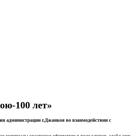
ою-100 лет»
ния администрации г.Джанкоя во взаимодействии с
вои материалы участники оформляли в виде клипов, слайд-шоу,