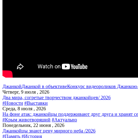
Джанкой
Джанкой в объективе
Конкурс видеороликов Джанкою-
Четверг, 9 июля , 2026
Два мира, согретые творчеством джанкойцев/ 2026
#Новости
#Выставки
Среда, 8 июля , 2026
На фоне атак: джанкойцы поддерживают друг друга и хранят с
#Крым животворящий
#Актуально
Понедельник, 22 июня , 2026
Джанкойцы знают цену мирного неба /2026
#Память
#История