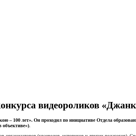
конкурса видеороликов «Джанк
ою – 100 лет». Он проходил по инициативе Отдела образова
 объективе»)
.
в-организаторов (краеведов, историков и других педагогов). С