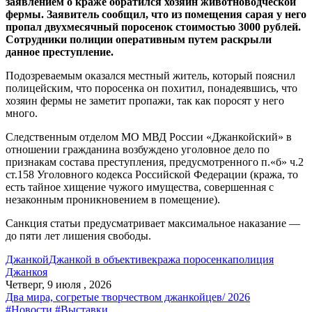
заявлением о краже обратился хозяин животноводческой
фермы. Заявитель сообщил, что из помещения сарая у него
пропал двухмесячный поросенок стоимостью 3000 рублей.
Сотрудники полиции оперативным путем раскрыли
данное преступление.
Подозреваемым оказался местный житель, который пояснил
полицейским, что поросенка он похитил, понадеявшись, что
хозяин фермы не заметит пропажи, так как поросят у него
много.
Следственным отделом МО МВД России «Джанкойский» в
отношении гражданина возбуждено уголовное дело по
признакам состава преступления, предусмотренного п.«б» ч.2
ст.158 Уголовного кодекса Российской Федерации (кража, то
есть тайное хищение чужого имущества, совершенная с
незаконным проникновением в помещение).
Санкция статьи предусматривает максимальное наказание —
до пяти лет лишения свободы.
Джанкой
Джанкой в объективе
кража поросенка
полиция
Джанкоя
Четверг, 9 июля , 2026
Два мира, согретые творчеством джанкойцев/ 2026
#Новости
#Выставки