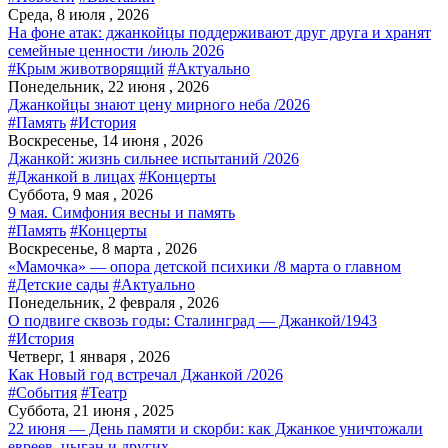
Среда, 8 июля , 2026
На фоне атак: джанкойцы поддерживают друг друга и хранят
семейные ценности /июль 2026
#Крым животворящий
#Актуально
Понедельник, 22 июня , 2026
Джанкойцы знают цену мирного неба /2026
#Память
#История
Воскресенье, 14 июня , 2026
Джанкой: жизнь сильнее испытаний /2026
#Джанкой в лицах
#Концерты
Суббота, 9 мая , 2026
9 мая. Симфония весны и память
#Память
#Концерты
Воскресенье, 8 марта , 2026
«Мамочка» — опора детской психики /8 марта о главном
#Детские сады
#Актуально
Понедельник, 2 февраля , 2026
О подвиге сквозь годы: Сталинград — Джанкой/1943
#История
Четверг, 1 января , 2026
Как Новый год встречал Джанкой /2026
#События
#Театр
Суббота, 21 июня , 2025
22 июня — День памяти и скорби: как Джанкое уничтожали
евреев, цыган и других