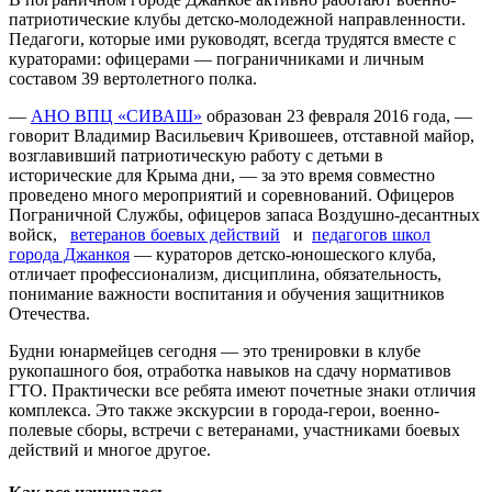
патриотические клубы детско-молодежной направленности.
Педагоги, которые ими руководят, всегда трудятся вместе с
кураторами: офицерами — пограничниками и личным
составом 39 вертолетного полка.
—
АНО ВПЦ «СИВАШ»
образован 23 февраля 2016 года, —
говорит Владимир Васильевич Кривошеев, отставной майор,
возглавивший патриотическую работу с детьми в
исторические для Крыма дни, — за это время совместно
проведено много мероприятий и соревнований. Офицеров
Пограничной Службы, офицеров запаса Воздушно-десантных
войск,
ветеранов боевых действий
и
педагогов школ
города Джанкоя
— кураторов детско-юношеского клуба,
отличает профессионализм, дисциплина, обязательность,
понимание важности воспитания и обучения защитников
Отечества.
Будни юнармейцев сегодня — это тренировки в клубе
рукопашного боя, отработка навыков на сдачу нормативов
ГТО. Практически все ребята имеют почетные знаки отличия
комплекса. Это также экскурсии в города-герои, военно-
полевые сборы, встречи с ветеранами, участниками боевых
действий и многое другое.