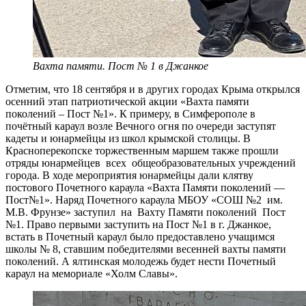
Вахта памяти. Пост № 1 в Джанкое
Отметим, что 18 сентября и в других городах Крыма открылся
осенний этап патриотической акции «Вахта памяти
поколений – Пост №1». К примеру, в Симферополе в
почётный караул возле Вечного огня по очереди заступят
кадеты и юнармейцы из школ крымской столицы. В
Красноперекопске торжественным маршем также прошли
отряды юнармейцев всех общеобразовательных учреждений
города. В ходе мероприятия юнармейцы дали клятву
постового Почетного караула «Вахта Памяти поколений —
Пост№1». Наряд Почетного караула МБОУ «СОШ №2 им.
М.В. Фрунзе» заступил на Вахту Памяти поколений Пост
№1. Право первыми заступить на Пост №1 в г. Джанкое,
встать в Почетный караул было предоставлено учащимся
школы № 8, ставшим победителями весенней вахты памяти
поколений. А ялтинская молодежь будет нести Почетный
караул на мемориале «Холм Славы».