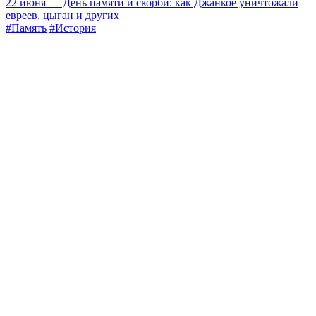
22 июня — День памяти и скорби: как Джанкое уничтожали
евреев, цыган и других
#Память
#История