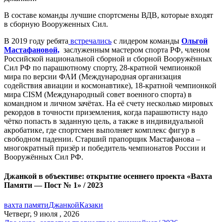
В составе команды лучшие спортсмены ВДВ, которые входят
в сборную Вооруженных Сил.
В 2019 году ребята
встречались
с лидером команды
Ольгой
Мастафановой,
заслуженным мастером спорта РФ, членом
Российской национальной сборной и сборной Вооружённых
Сил РФ по парашютному спорту, 28-кратной чемпионкой
мира по версии ФАИ (Международная организация
содействия авиации и космонавтике), 18-кратной чемпионкой
мира CISM (Международный совет военного спорта) в
командном и личном зачётах. На её счету несколько мировых
рекордов в точности приземления, когда парашютисту надо
чётко попасть в заданную цель, а также в индивидуальной
акробатике, где спортсмен выполняет комплекс фигур в
свободном падении. Старший прапорщик Мастафанова –
многократный призёр и победитель чемпионатов России и
Вооружённых Сил РФ.
Джанкой в объективе: открытие осеннего проекта «Вахта
Памяти — Пост № 1» / 2023
вахта памяти
Джанкой
Казаки
Четверг, 9 июля , 2026