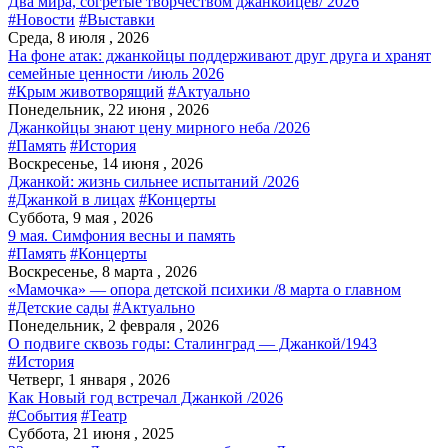
Два мира, согретые творчеством джанкойцев/ 2026
#Новости
#Выставки
Среда, 8 июля , 2026
На фоне атак: джанкойцы поддерживают друг друга и хранят
семейные ценности /июль 2026
#Крым животворящий
#Актуально
Понедельник, 22 июня , 2026
Джанкойцы знают цену мирного неба /2026
#Память
#История
Воскресенье, 14 июня , 2026
Джанкой: жизнь сильнее испытаний /2026
#Джанкой в лицах
#Концерты
Суббота, 9 мая , 2026
9 мая. Симфония весны и память
#Память
#Концерты
Воскресенье, 8 марта , 2026
«Мамочка» — опора детской психики /8 марта о главном
#Детские сады
#Актуально
Понедельник, 2 февраля , 2026
О подвиге сквозь годы: Сталинград — Джанкой/1943
#История
Четверг, 1 января , 2026
Как Новый год встречал Джанкой /2026
#События
#Театр
Суббота, 21 июня , 2025