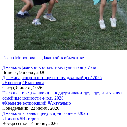
Елена Миронова
—
Джанкой в объективе
Джанкой
Джанкой в объективе
студия танца Zara
Четверг, 9 июля , 2026
Два мира, согретые творчеством джанкойцев/ 2026
#Новости
#Выставки
Среда, 8 июля , 2026
На фоне атак: джанкойцы поддерживают друг друга и хранят
семейные ценности /июль 2026
#Крым животворящий
#Актуально
Понедельник, 22 июня , 2026
Джанкойцы знают цену мирного неба /2026
#Память
#История
Воскресенье, 14 июня , 2026