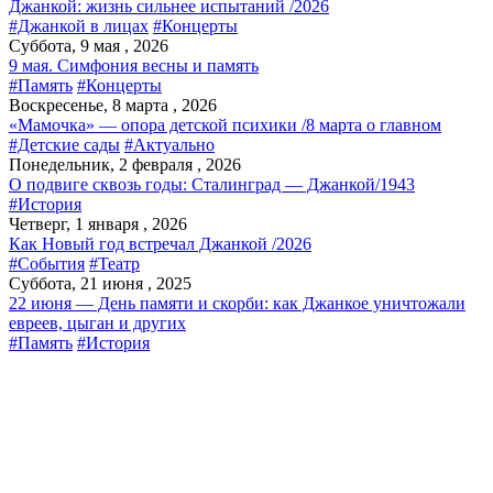
Джанкой: жизнь сильнее испытаний /2026
#Джанкой в лицах
#Концерты
Суббота, 9 мая , 2026
9 мая. Симфония весны и память
#Память
#Концерты
Воскресенье, 8 марта , 2026
«Мамочка» — опора детской психики /8 марта о главном
#Детские сады
#Актуально
Понедельник, 2 февраля , 2026
О подвиге сквозь годы: Сталинград — Джанкой/1943
#История
Четверг, 1 января , 2026
Как Новый год встречал Джанкой /2026
#События
#Театр
Суббота, 21 июня , 2025
22 июня — День памяти и скорби: как Джанкое уничтожали
евреев, цыган и других
#Память
#История