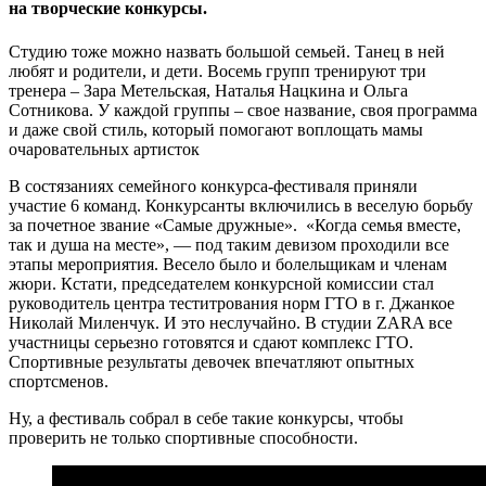
на творческие конкурсы.
Студию тоже можно назвать большой семьей. Танец в ней
любят и родители, и дети. Восемь групп тренируют три
тренера – Зара Метельская, Наталья Нацкина и Ольга
Сотникова. У каждой группы – свое название, своя программа
и даже свой стиль, который помогают воплощать мамы
очаровательных артисток
В состязаниях семейного конкурса-фестиваля приняли
участие 6 команд. Конкурсанты включились в веселую борьбу
за почетное звание «Самые дружные». «Когда семья вместе,
так и душа на месте», — под таким девизом проходили все
этапы мероприятия. Весело было и болельщикам и членам
жюри. Кстати, председателем конкурсной комиссии стал
руководитель центра теститрования норм ГТО в г. Джанкое
Николай Миленчук. И это неслучайно. В студии ZARA все
участницы серьезно готовятся и сдают комплекс ГТО.
Спортивные результаты девочек впечатляют опытных
спортсменов.
Ну, а фестиваль собрал в себе такие конкурсы, чтобы
проверить не только спортивные способности.