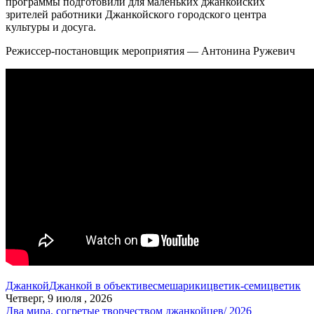
программы подготовили для маленьких джанкойских
зрителей работники Джанкойского городского центра
культуры и досуга.
Режиссер-постановщик мероприятия — Антонина Ружевич
Джанкой
Джанкой в объективе
смешарики
цветик-семицветик
Четверг, 9 июля , 2026
Два мира, согретые творчеством джанкойцев/ 2026