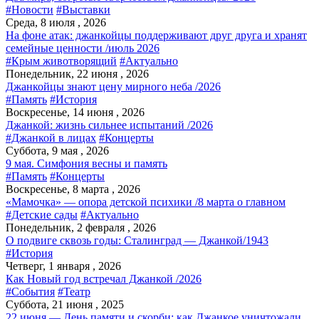
#Новости
#Выставки
Среда, 8 июля , 2026
На фоне атак: джанкойцы поддерживают друг друга и хранят
семейные ценности /июль 2026
#Крым животворящий
#Актуально
Понедельник, 22 июня , 2026
Джанкойцы знают цену мирного неба /2026
#Память
#История
Воскресенье, 14 июня , 2026
Джанкой: жизнь сильнее испытаний /2026
#Джанкой в лицах
#Концерты
Суббота, 9 мая , 2026
9 мая. Симфония весны и память
#Память
#Концерты
Воскресенье, 8 марта , 2026
«Мамочка» — опора детской психики /8 марта о главном
#Детские сады
#Актуально
Понедельник, 2 февраля , 2026
О подвиге сквозь годы: Сталинград — Джанкой/1943
#История
Четверг, 1 января , 2026
Как Новый год встречал Джанкой /2026
#События
#Театр
Суббота, 21 июня , 2025
22 июня — День памяти и скорби: как Джанкое уничтожали