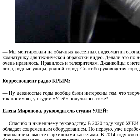
— Мы монтировали на обычных кассетных видеомагнитофонах. Р
комнатушку для технической обработки видео. Делали это по н
очень нравилось. Нравилось и телезрителям. Джанкойцы с нете
лица, родные улицы, родной город. Спасибо руководству город
Корреспондент радио КРЫМ:
— Ну, девяностые годы вообще были интересны тем, что творчес
так понимаю, у студии «Улей» получилось тоже?
Елена Миронова, руководитель студии УЛЕЙ:
— Спасибо и нынешнему руководству. В 2020 году клуб УЛЕЙ во
обладает современным оборудованием. Но первую, уже нерабоч
чемоданчике вместе с архивными кассетами. В 2014 году «экс