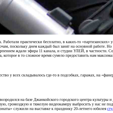
аботали практически бесплатно, в каких-то «партизанских» ус
очам, поскольку днем каждый был занят на основной работе. Но 
рпением ждали эфира 11 канала, и студии УЛЕЙ, в частности. Со
а, которое в то сложное время сумело предоставить нам максим
тво у всех складывалось где-то в подсобках, гаражах, на «фанер
зродился на базе Джанкойского городского центра культуры и д
ую, громоздкую и тяжелую видеокамеру выбросить у нас не под
понаты» служили на выставке к празднику 20-летнего юбилея
ст