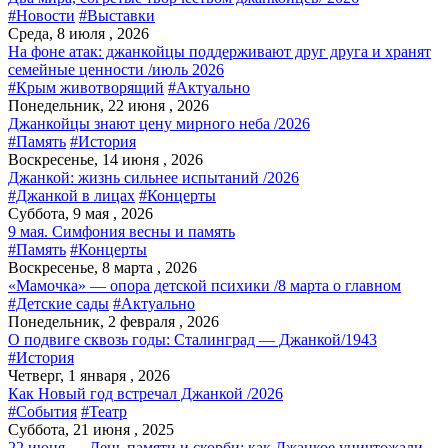
#Новости
#Выставки
Среда, 8 июля , 2026
На фоне атак: джанкойцы поддерживают друг друга и хранят
семейные ценности /июль 2026
#Крым животворящий
#Актуально
Понедельник, 22 июня , 2026
Джанкойцы знают цену мирного неба /2026
#Память
#История
Воскресенье, 14 июня , 2026
Джанкой: жизнь сильнее испытаний /2026
#Джанкой в лицах
#Концерты
Суббота, 9 мая , 2026
9 мая. Симфония весны и память
#Память
#Концерты
Воскресенье, 8 марта , 2026
«Мамочка» — опора детской психики /8 марта о главном
#Детские сады
#Актуально
Понедельник, 2 февраля , 2026
О подвиге сквозь годы: Сталинград — Джанкой/1943
#История
Четверг, 1 января , 2026
Как Новый год встречал Джанкой /2026
#События
#Театр
Суббота, 21 июня , 2025
22 июня — День памяти и скорби: как Джанкое уничтожали